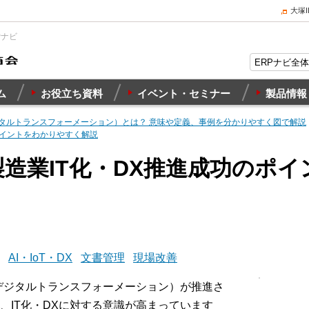
大塚
Pナビ
ム
お役立ち資料
イベント・セミナー
製品情報
ジタルトランスフォーメーション）とは？ 意味や定義、事例を分かりやすく図で解説
ポイントをわかりやすく解説
製造業IT化・DX推進成功のポ
AI・IoT・DX
文書管理
現場改善
（デジタルトランスフォーメーション）が推進さ
、IT化・DXに対する意識が高まっています