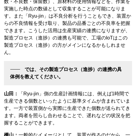
数・不良数・保留数）、原材料の使用情報などを、作業を
実施した時点の数値として収集することが可能になりま
す。また「Ryu-jin」は不良分析を行うこともでき、装置か
らの不良情報を受け取り、製品の品番ごとの不良率を把握
できます。こうした活用は生産実績の連携になりますが、
製造プロセス（進捗）の連携も可能で、工場のIoTはこの
製造プロセス（進捗）の方がメインになるかもしれませ
ん。
では、その製造プロセス（進捗）の連携の具
体例を教えてください。
山田：
「Ryu-jin」側の生産計画情報には、例えば1時間で
生産できる個数といったように基準タイムが含まれていま
す。一方で装置側から実際に生産できた個数が送られてき
ます。両者を照らし合わせることで、遅れなどの状況を把
握することができます。
柵山：
一般的なイメージとして、装置が作るのだから、一