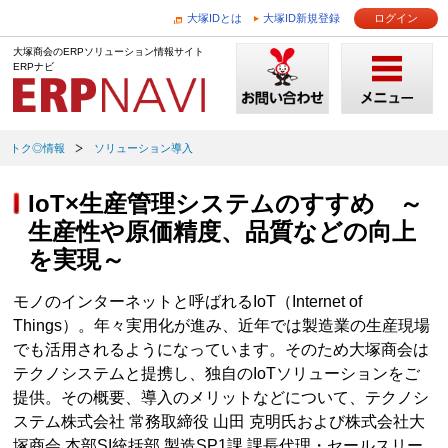
大塚IDとは
大塚ID新規登録
ログイン
大塚商会のERPソリューション情報サイト
ERPナビ
トク◎情報
ソリューション導入
IoT×生産管理システムのすすめ ～
生産性や原価精度、品質などの向上
を実現～
モノのインターネットと呼ばれるIoT（Internet of
Things）。年々実用化が進み、近年では製造業の生産現場
でも活用されるようになっています。そのため大塚商会は
テクノシステムと提携し、独自のIoTソリューションをご
提供。その概要、導入のメリットなどについて、テクノシ
ステム株式会社 常務取締役 山田 克明氏および株式会社大
塚商会 本部SI統括部 製造SP1課 課長代理・セールスリー