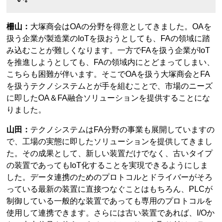
柵山：
大塚商会はOAの分野を得意としてきました。OAを
扱う企業が製造業のIoTを扱おうとしても、FAの領域に踏
み込むことが難しくなります。一方でFAを扱う企業がIoT
を推進しようとしても、FAの領域内にとどまってしまい、
こちらも困難が伴います。そこでOAを扱う大塚商会とFA
を扱うテクノシステムとが手を組むことで、市場のニーズ
に即したOA＆FA融合ソリューションを提供することにな
りました。
山田：
テクノシステムはFA分野の事業も展開していますの
で、工場の実態に即したソリューションを提供してきまし
た。その成果として、新しい装置だけでなく、古いタイプ
の装置であってもIoT化することを実現できるようにしま
した。データ連携のためのプロトコルとドライバーがそろ
っている最新の装置に直接つなぐことはもちろん、PLCが
制御している一般的な装置であっても専用のプロトコルを
使用して連携できます。さらには古い装置であれば、I/Oか