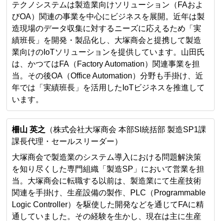
テクノシステムは製造業向けソリューション（FAおよ
びOA）関連の事業を中心にビジネスを展開。近年は製
造現場のデータ収集に対するニーズに応えるため「実
績班長」を開発・製品化し、大塚商会と提携して製造
業向けのIoTソリューションを提供しています。山田氏
は、かつてはFA（Factory Automation）関連事業を担
当。その後OA（Office Automation）分野も手掛け、近
年では「実績班長」を活用したIoTビジネスを推進して
います。
柵山 英之
（株式会社大塚商会 本部SI統括部 製造SP1課
課長代理・セールスリーダー）
大塚商会で製造業のシステム導入における問題解決策
を知り尽くした専門組織「製造SP」において営業を担
当。大塚商会に転職する以前は、製造業にて生産技術
関連を手掛け、生産設備の製作、PLC（Programmable
Logic Controller）を駆使した開発などを通じてFAに精
通していました。その経験を生かし、現在は主に生産