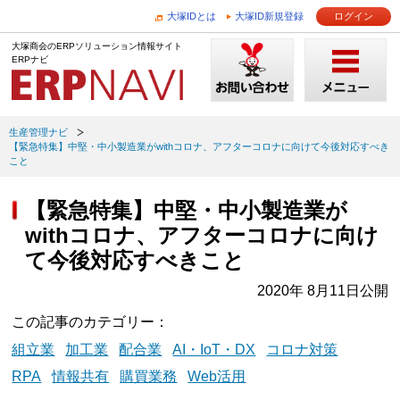
大塚IDとは
大塚ID新規登録
ログイン
大塚商会のERPソリューション情報サイト
ERPナビ
生産管理ナビ
【緊急特集】中堅・中小製造業がwithコロナ、アフターコロナに向けて今後対応すべき
こと
【緊急特集】中堅・中小製造業が
withコロナ、アフターコロナに向け
て今後対応すべきこと
2020年 8月11日公開
この記事のカテゴリー
組立業
加工業
配合業
AI・IoT・DX
コロナ対策
RPA
情報共有
購買業務
Web活用