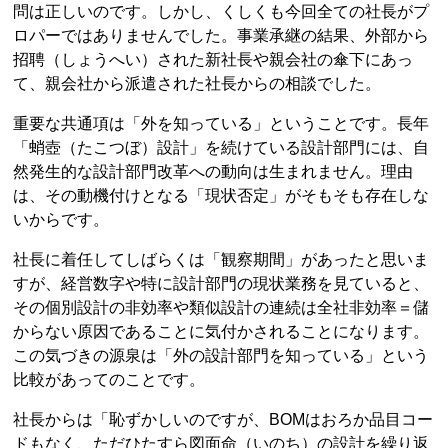
問は正しいのです。しかし、くしくも今回全ての社長がプ
ロパーではありませんでした。事業承継の結果、外部から
招聘（しょうへい）された新社長や親会社の傘下にあっ
て、親会社から派遣された社長からの相談でした。
重要な共通項は「外を知っている」ということです。長年
「蛸壺（たこつぼ）設計」を続けている設計部門には、自
然発生的な設計部門改革への動向は生まれません。理由
は、その動機付けとなる「現状否定」がそもそも存在しな
いからです。
社長に着任してしばらくは「観察期間」があったと思いま
すが、経営数字や特に設計部門の現状業務を見ていると、
その個別設計の非効率や類似設計の連続は全社非効率＝儲
からない原因であることに気付かされることになります。
この気づきの源泉は「外の設計部門を知っている」という
比較があってのことです。
社長からは「恥ずかしいのですが、BOMはおろか品目コー
ドもなく、ただひたすら図面命（いのち）の設計を繰り返