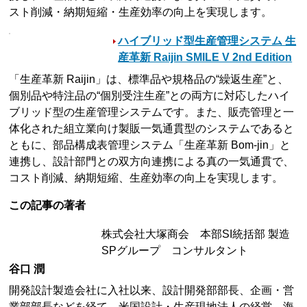
スト削減・納期短縮・生産効率の向上を実現します。
ハイブリッド型生産管理システム 生
産革新 Raijin SMILE V 2nd Edition
「生産革新 Raijin」は、標準品や規格品の“繰返生産”と、
個別品や特注品の“個別受注生産”との両方に対応したハイ
ブリッド型の生産管理システムです。また、販売管理と一
体化された組立業向け製販一気通貫型のシステムであると
ともに、部品構成表管理システム「生産革新 Bom-jin」と
連携し、設計部門との双方向連携による真の一気通貫で、
コスト削減、納期短縮、生産効率の向上を実現します。
この記事の著者
株式会社大塚商会 本部SI統括部 製造
SPグループ コンサルタント
谷口 潤
開発設計製造会社に入社以来、設計開発部部長、企画・営
業部部長などを経て、米国設計・生産現地法人の経営、海