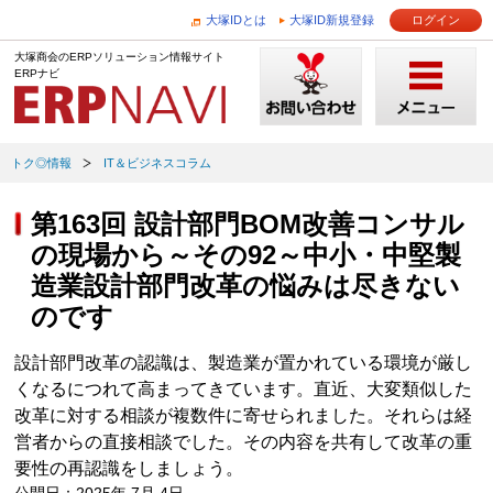
大塚IDとは
大塚ID新規登録
ログイン
大塚商会のERPソリューション情報サイト
ERPナビ
トク◎情報
IT＆ビジネスコラム
第163回 設計部門BOM改善コンサル
の現場から～その92～中小・中堅製
造業設計部門改革の悩みは尽きない
のです
設計部門改革の認識は、製造業が置かれている環境が厳し
くなるにつれて高まってきています。直近、大変類似した
改革に対する相談が複数件に寄せられました。それらは経
営者からの直接相談でした。その内容を共有して改革の重
要性の再認識をしましょう。