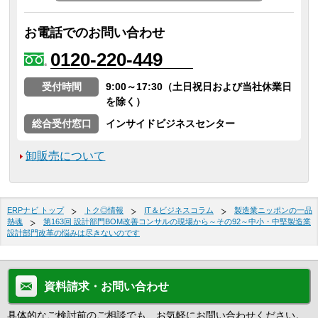
お電話でのお問い合わせ
0120-220-449
受付時間
9:00～17:30（土日祝日および当社休業日
を除く）
総合受付窓口
インサイドビジネスセンター
卸販売について
ERPナビ トップ
トク◎情報
IT＆ビジネスコラム
製造業ニッポンの一品
熱魂
第163回 設計部門BOM改善コンサルの現場から～その92～中小・中堅製造業
設計部門改革の悩みは尽きないのです
資料請求・お問い合わせ
具体的なご検討前のご相談でも、お気軽にお問い合わせください。