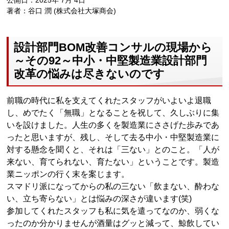
公開日：2025年 7月 4日
著者：谷口 潤 (株式会社大塚商会)
設計部門BOM改善コンサルの現場から
～その92～中小・中堅製造業設計部門
改革の悩みは尽きないのです
前職の時代に私を支えてくれたスタッフがいよいよ退職
し、めでたく「無職」となることを祝して、久しぶりに集
いを設けました。人生の多くを製造業にささげた歩みであ
ったと思いますが、残し、そして去る中小・中堅製造業に
対する懸念を聞くと、それは「三ない」とのこと。「人が
来ない、育てられない、育たない」ということです。製造
業ニッポンの行く末を案じます。
スマドリ派になってからの私の三ない「飲まない、酔わな
い、立ち寄らない」とは悩みの深さが違います(笑)
参加してくれたスタッフも私に気を遣ってなのか、弱くな
ったのか分かりませんが酒量はグッと減って、鯨飲してい