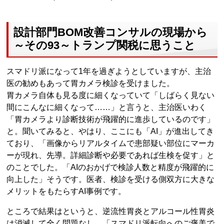
設計部門BOM改善コンサルの現場から
～その93～トランプ関税に思うこと
スマドリ派になって1年を過ぎようとしていますが、主治
医の勧めもあって胃カメラ検診を受けました。
胃カメラ自体も見る度に細くなっていて「しばらく見ない
間にこんなに細くなって……」と言うと、主治医いわく
「胃カメラより診断技術が飛躍的に進歩しているのです」
と。聞いてみると、やはり、ここにも「AI」が進出してき
ており、「画像からリアルタイムで患部疑い部位にマーカ
ーが現れ、先導。詳細診断や必要であれば生検を促す」と
のことでした。「AIのおかげで検診人数と精度が飛躍的に
向上した」そうです。医者、検診を受ける側双方に大きな
メリットをもたらすAI事例です。
ところで結果はというと、逆流性胃炎とアルコール性胃炎
は消滅して全く問題なし。「スマドリ派転向へのご褒美で