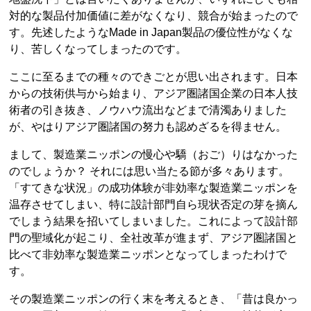
対的な製品付加価値に差がなくなり、競合が始まったので
す。先述したようなMade in Japan製品の優位性がなくな
り、苦しくなってしまったのです。
ここに至るまでの種々のできごとが思い出されます。日本
からの技術供与から始まり、アジア圏諸国企業の日本人技
術者の引き抜き、ノウハウ流出などまで清濁ありました
が、やはりアジア圏諸国の努力も認めざるを得ません。
まして、製造業ニッポンの慢心や驕（おご）りはなかった
のでしょうか？ それには思い当たる節が多々あります。
「すてきな状況」の成功体験が非効率な製造業ニッポンを
温存させてしまい、特に設計部門自ら現状否定の芽を摘ん
でしまう結果を招いてしまいました。これによって設計部
門の聖域化が起こり、全社改革が進まず、アジア圏諸国と
比べて非効率な製造業ニッポンとなってしまったわけで
す。
その製造業ニッポンの行く末を考えるとき、「昔は良かっ