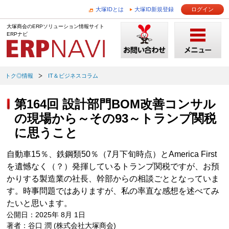
大塚IDとは
大塚ID新規登録
ログイン
大塚商会のERPソリューション情報サイト
ERPナビ
トク◎情報
IT＆ビジネスコラム
第164回 設計部門BOM改善コンサル
の現場から～その93～トランプ関税
に思うこと
自動車15％、鉄鋼類50％（7月下旬時点）とAmerica First
を遺憾なく（？）発揮しているトランプ関税ですが、お預
かりする製造業の社長、幹部からの相談ごととなっていま
す。時事問題ではありますが、私の率直な感想を述べてみ
たいと思います。
公開日：2025年 8月 1日
著者：谷口 潤 (株式会社大塚商会)