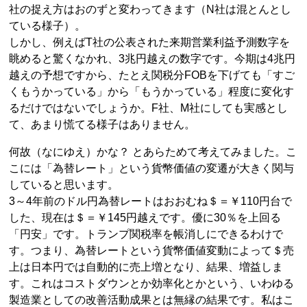
社の捉え方はおのずと変わってきます（N社は混とんとし
ている様子）。
しかし、例えばT社の公表された来期営業利益予測数字を
眺めると驚くなかれ、3兆円越えの数字です。今期は4兆円
越えの予想ですから、たとえ関税分FOBを下げても「すご
くもうかっている」から「もうかっている」程度に変化す
るだけではないでしょうか。F社、M社にしても実感とし
て、あまり慌てる様子はありません。
何故（なにゆえ）かな？ とあらためて考えてみました。こ
こには「為替レート」という貨幣価値の変遷が大きく関与
していると思います。
3～4年前のドル円為替レートはおおむね＄＝￥110円台で
した、現在は＄＝￥145円越えです。優に30％を上回る
「円安」です。トランプ関税率を帳消しにできるわけで
す。つまり、為替レートという貨幣価値変動によって＄売
上は日本円では自動的に売上増となり、結果、増益しま
す。これはコストダウンとか効率化とかという、いわゆる
製造業としての改善活動成果とは無縁の結果です。私はこ