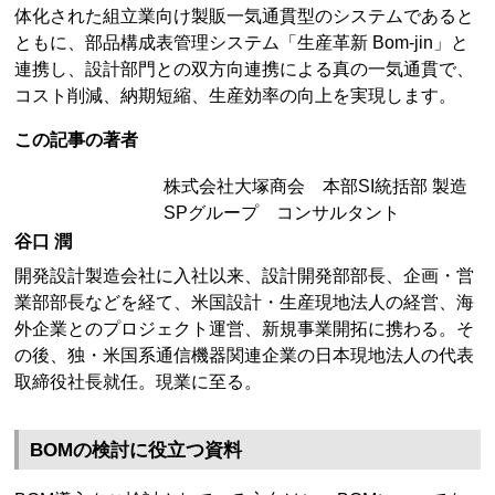
体化された組立業向け製販一気通貫型のシステムであると
ともに、部品構成表管理システム「生産革新 Bom-jin」と
連携し、設計部門との双方向連携による真の一気通貫で、
コスト削減、納期短縮、生産効率の向上を実現します。
この記事の著者
株式会社大塚商会 本部SI統括部 製造
SPグループ コンサルタント
谷口 潤
開発設計製造会社に入社以来、設計開発部部長、企画・営
業部部長などを経て、米国設計・生産現地法人の経営、海
外企業とのプロジェクト運営、新規事業開拓に携わる。そ
の後、独・米国系通信機器関連企業の日本現地法人の代表
取締役社長就任。現業に至る。
BOMの検討に役立つ資料