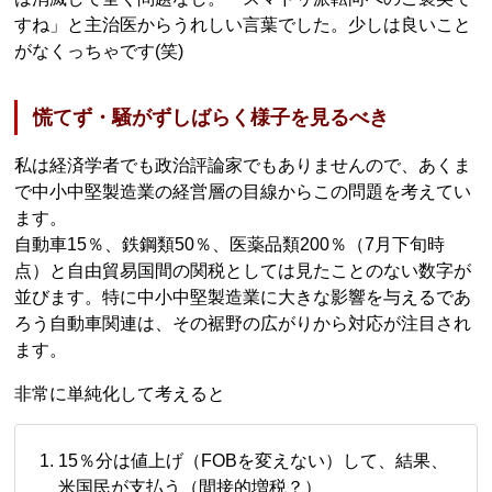
すね」と主治医からうれしい言葉でした。少しは良いこと
がなくっちゃです(笑)
慌てず・騒がずしばらく様子を見るべき
私は経済学者でも政治評論家でもありませんので、あくま
で中小中堅製造業の経営層の目線からこの問題を考えてい
ます。
自動車15％、鉄鋼類50％、医薬品類200％（7月下旬時
点）と自由貿易国間の関税としては見たことのない数字が
並びます。特に中小中堅製造業に大きな影響を与えるであ
ろう自動車関連は、その裾野の広がりから対応が注目され
ます。
非常に単純化して考えると
15％分は値上げ（FOBを変えない）して、結果、
米国民が支払う（間接的増税？）