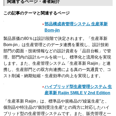
関連するページ・著者紹介
この記事のテーマと関連するページ
部品構成表管理システム 生産革新
Bom-jin
製品原価の80％は設計段階で決定されます。「生産革新
Bom-jin」は生産管理とのデータ連携を重視し、設計技術
部門の図面・技術情報などの設計資産を「品目台帳」で管
理。部門内の設計ルールを統一し、標準化と流用化を実現
します。また、生産管理システム「生産革新 Raijin」と連
携し、生産部門との双方向連携による真の一気通貫で、コ
スト削減・納期短縮・生産効率の向上を実現します。
ハイブリッド型生産管理システム 生
産革新 Raijin SMILE V 2nd Edition
「生産革新 Raijin」は、標準品や規格品の“繰返生産”と、
個別品や特注品の“個別受注生産”との両方に対応したハイ
ブリッド型の生産管理システムです。また、販売管理と一