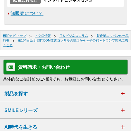
総合受付窓口
インサイドビジネスセンター
卸販売について
ERPナビ トップ
トク◎情報
IT＆ビジネスコラム
製造業ニッポンの一品
熱魂
第164回 設計部門BOM改善コンサルの現場から～その93～トランプ関税に思
うこと
資料請求・お問い合わせ
具体的なご検討前のご相談でも、お気軽にお問い合わせください。
製品を探す
SMILEシリーズ
AI時代を生きる