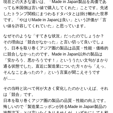
現在との大きな違いは、「Made in Japan製品を高価であ
っても米国側は言い値で購入してくれた」ことです。先述
したトランプ関税にまつわるドタバタとは掛け離れた世界
です。「やはりMade in Japanは良い」という評価が「言
い値を許容してくれていた」と思っています。
なぜそのような「すてきな状況」だったのでしょうか？
その理由は「競合がなかった」と言い切って良いでしょ
う。日本を取り巻くアジア圏の製品は品質・性能・価格的
に競合しなかったのです。Made in Japan以外の製品は
「安かろう、悪かろうです！」といううたい文句がまかり
通る状態でした。直近に製造業についた方々から「えっ、
そんなことあったの？」という言葉が聞こえそうです
が……
その当時と比べて何が大きく変化したのかといえば、それ
は「競合」です。
日本を取り巻くアジア圏の製品の品質・性能の向上です。
悔しいので「製造業ニッポンが誇るMade in Japan製品の
地盤沈下」とは言いたくありませんが、いずれにしても相