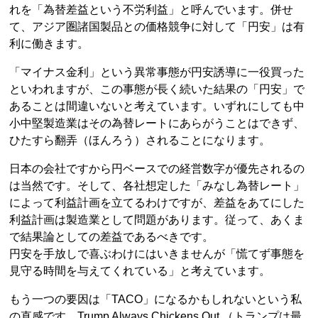
れを「為替差益という不労利益」と呼んでいます。併せ
て、アジア圏諸国製品との価格競争に対して「円安」は有
利に働きます。
「マイナス金利」という異常事態が円安誘導に一役買った
といわれますが、この事態が長く続いた結果の「円安」で
あることは間違いないと考えています。いずれにしても中
小中堅製造業はその為替レートにあらがうことはできず、
ひたすら翻弄（ほんろう）されることになります。
日本の会社ですから円ベースでの経営数字が優先されるの
は当然です。そして、各社想定した「みなし為替レート」
によって利益計画を立てるわけですが、差益をあてにした
利益計画は製造業として問題があります。従って、あくま
で結果論としての差益であるべきです。
円安を手放しで喜ぶわけにはいきませんが「慌てず事態を
見守る時間を与えてくれている」と考えています。
もう一つの要因は「TACO」になるかもしれないという私
の直感です。Trump Always Chickens Out （トランプは最