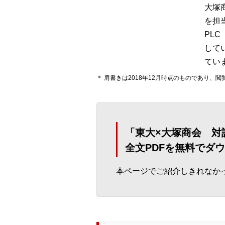
大塚
を担
PLC（
して
てい
＊ 肩書きは2018年12月時点のものであり
「東大×大塚商会 対
全文PDFを無料でダ
本ページでご紹介しきれなかっ