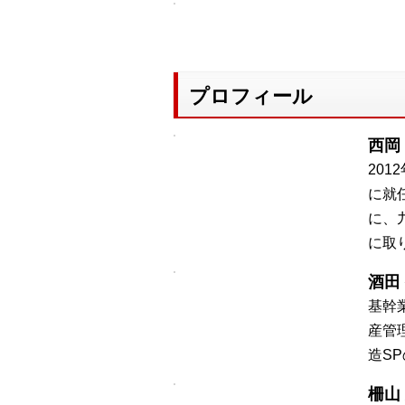
プロフィール
西岡 
20
に就
に、
に取
酒田
基幹
産管
造S
柵山