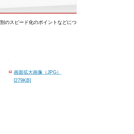
別のスピード化のポイントなどにつ
画面拡大画像（JPG）
[279KB]