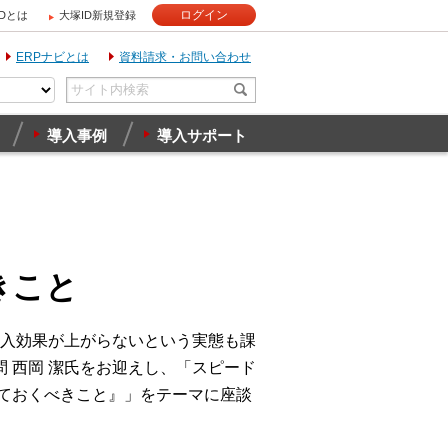
ログイン
IDとは
大塚ID新規登録
ERPナビとは
資料請求・お問い合わせ
導入事例
導入サポート
きこと
入効果が上がらないという実態も課
 西岡 潔氏をお迎えし、「スピード
えておくべきこと』」をテーマに座談