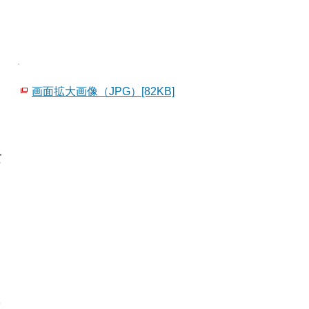
画面拡大画像（JPG）[82KB]
て
て
こ
を