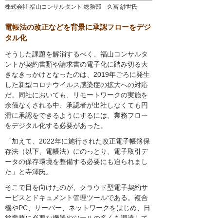
株式会社 福山コンサルタント 総務部 久冨 紗世氏
電帳法の改正などを背景に承認フローをデジ
タル化
そうした課題を解消するべく、福山コンサルタ
ントが契約書類や請求書の電子化に踏み切る大
きなきっかけとなったのは、2019年ごろに発生
した新型コロナウイルス感染症の拡大への対応
だ。同社においても、リモートワークの実施を
余儀なくされる中、承認者が出社しなくても円
滑に承認をできるようにするには、業務フロー
をデジタル化する必要があった。
「加えて、2022年に施行された改正電子帳簿保
存法（以下、電帳法）にのっとり、電子取引デ
ータの保存環境を整備する必要にも迫られまし
た」と寺澤氏。
そこで目を向けたのが、クラウド型電子契約サ
ービスとドキュメント管理ツールである。複合
機やPC、サーバー、ネットワークをはじめ、日
常業務に必要な機器やツールの多くを調達して