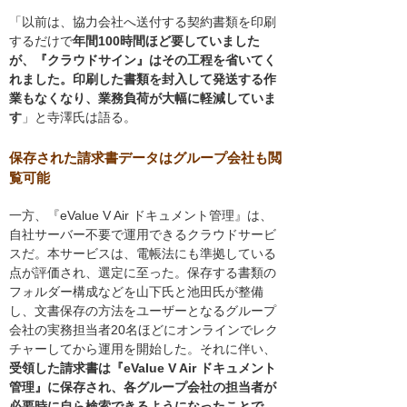
「以前は、協力会社へ送付する契約書類を印刷
するだけで
年間100時間ほど要していました
が、『クラウドサイン』はその工程を省いてく
れました。印刷した書類を封入して発送する作
業もなくなり、業務負荷が大幅に軽減していま
す
」と寺澤氏は語る。
保存された請求書データはグループ会社も閲
覧可能
一方、『eValue V Air ドキュメント管理』は、
自社サーバー不要で運用できるクラウドサービ
スだ。本サービスは、電帳法にも準拠している
点が評価され、選定に至った。保存する書類の
フォルダー構成などを山下氏と池田氏が整備
し、文書保存の方法をユーザーとなるグループ
会社の実務担当者20名ほどにオンラインでレク
チャーしてから運用を開始した。それに伴い、
受領した請求書は『eValue V Air ドキュメント
管理』に保存され、各グループ会社の担当者が
必要時に自ら検索できるようになったことで、