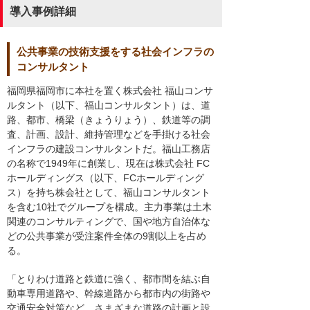
導入事例詳細
公共事業の技術支援をする社会インフラの
コンサルタント
福岡県福岡市に本社を置く株式会社 福山コンサ
ルタント（以下、福山コンサルタント）は、道
路、都市、橋梁（きょうりょう）、鉄道等の調
査、計画、設計、維持管理などを手掛ける社会
インフラの建設コンサルタントだ。福山工務店
の名称で1949年に創業し、現在は株式会社 FC
ホールディングス（以下、FCホールディング
ス）を持ち株会社として、福山コンサルタント
を含む10社でグループを構成。主力事業は土木
関連のコンサルティングで、国や地方自治体な
どの公共事業が受注案件全体の9割以上を占め
る。
「とりわけ道路と鉄道に強く、都市間を結ぶ自
動車専用道路や、幹線道路から都市内の街路や
交通安全対策など、さまざまな道路の計画と設