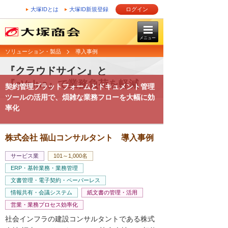
大塚IDとは
大塚ID新規登録
ログイン
メニュー
ソリューション・製品
導入事例
『クラウドサイン』と
『eValue』で業務負荷を軽減
契約管理プラットフォームとドキュメント管理
ツールの活用で、煩雑な業務フローを大幅に効
率化
株式会社 福山コンサルタント 導入事例
サービス業
101～1,000名
ERP・基幹業務・業務管理
文書管理・電子契約・ペーパーレス
情報共有・会議システム
紙文書の管理・活用
営業・業務プロセス効率化
社会インフラの建設コンサルタントである株式