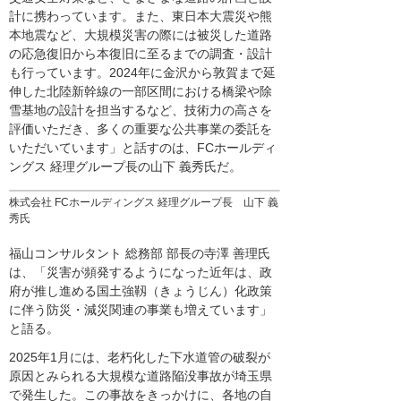
計に携わっています。また、東日本大震災や熊
本地震など、大規模災害の際には被災した道路
の応急復旧から本復旧に至るまでの調査・設計
も行っています。2024年に金沢から敦賀まで延
伸した北陸新幹線の一部区間における橋梁や除
雪基地の設計を担当するなど、技術力の高さを
評価いただき、多くの重要な公共事業の委託を
いただいています」と話すのは、FCホールディ
ングス 経理グループ長の山下 義秀氏だ。
株式会社 FCホールディングス 経理グループ長 山下 義
秀氏
福山コンサルタント 総務部 部長の寺澤 善理氏
は、「災害が頻発するようになった近年は、政
府が推し進める国土強靱（きょうじん）化政策
に伴う防災・減災関連の事業も増えています」
と語る。
2025年1月には、老朽化した下水道管の破裂が
原因とみられる大規模な道路陥没事故が埼玉県
で発生した。この事故をきっかけに、各地の自