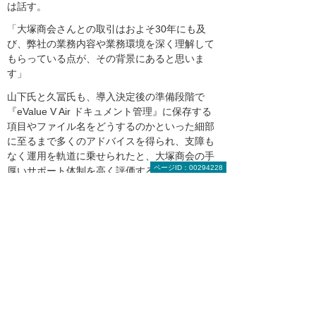
は話す。
「大塚商会さんとの取引はおよそ30年にも及
び、弊社の業務内容や業務環境を深く理解して
もらっている点が、その背景にあると思いま
す」
山下氏と久冨氏も、導入決定後の準備段階で
『eValue V Air ドキュメント管理』に保存する
項目やファイル名をどうするのかといった細部
に至るまで多くのアドバイスを得られ、支障も
なく運用を軌道に乗せられたと、大塚商会の手
ページID：00294228
厚いサポート体制を高く評価する。一方、池田
氏は、『eValue V Air ドキュメント管理』の未
活用の機能を使いこなし、生産性をさらに向上
させたいと話す。
福山コンサルタントは、『クラウドサイン』に
よって協力会社やグループ会社との契約書類や
請求書のやりとりのデジタル化に成功した。し
かし、社内には承認者が押印した紙の書類を回
すフローが、まだ多数残っているという。同社
は今後、他の承認フローも可能な限り電子化