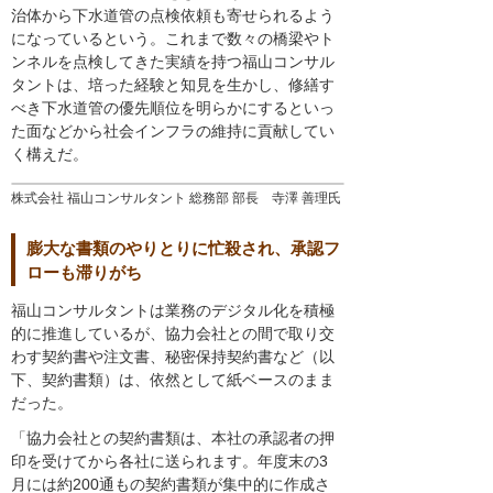
治体から下水道管の点検依頼も寄せられるよう
になっているという。これまで数々の橋梁やト
ンネルを点検してきた実績を持つ福山コンサル
タントは、培った経験と知見を生かし、修繕す
べき下水道管の優先順位を明らかにするといっ
た面などから社会インフラの維持に貢献してい
く構えだ。
株式会社 福山コンサルタント 総務部 部長 寺澤 善理氏
膨大な書類のやりとりに忙殺され、承認フ
ローも滞りがち
福山コンサルタントは業務のデジタル化を積極
的に推進しているが、協力会社との間で取り交
わす契約書や注文書、秘密保持契約書など（以
下、契約書類）は、依然として紙ベースのまま
だった。
「協力会社との契約書類は、本社の承認者の押
印を受けてから各社に送られます。年度末の3
月には約200通もの契約書類が集中的に作成さ