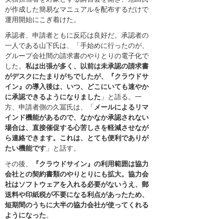
が作成した簡易なマニュアルを配布するだけで
運用開始にこぎ着けた。
承認者、申請者ともに反応は良好だ。承認者の
一人である山下氏は、「手始めに行ったのが、
グループ会社間の請求書のやりとりの電子化で
した。
私は出張が多く、以前は未承認の請求書
がデスクにたまりがちでしたが、『クラウドサ
イン』の導入後は、いつ、どこにいても速やか
に承認できるようになりました
」と語る。一
方、申請者側の久冨氏は、「
メールによるリマ
インド機能があるので、なかなか承認されない
場合は、直接催促する心苦しさを軽減させなが
ら連絡できます。これは、とても便利でありが
たい機能です
」と話す。
その後、
『クラウドサイン』の利用範囲は協力
会社との契約書類のやりとりにも拡大。協力会
社はソフトウェアを入れる必要がないうえ、郵
送料や印紙税が不要になる利点があったため、
短期間のうちに大半の協力会社が使ってくれる
ようになった
。