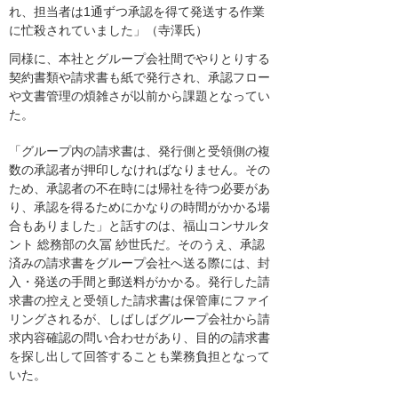
れ、担当者は1通ずつ承認を得て発送する作業
に忙殺されていました」（寺澤氏）
同様に、本社とグループ会社間でやりとりする
契約書類や請求書も紙で発行され、承認フロー
や文書管理の煩雑さが以前から課題となってい
た。
「グループ内の請求書は、発行側と受領側の複
数の承認者が押印しなければなりません。その
ため、承認者の不在時には帰社を待つ必要があ
り、承認を得るためにかなりの時間がかかる場
合もありました」と話すのは、福山コンサルタ
ント 総務部の久冨 紗世氏だ。そのうえ、承認
済みの請求書をグループ会社へ送る際には、封
入・発送の手間と郵送料がかかる。発行した請
求書の控えと受領した請求書は保管庫にファイ
リングされるが、しばしばグループ会社から請
求内容確認の問い合わせがあり、目的の請求書
を探し出して回答することも業務負担となって
いた。