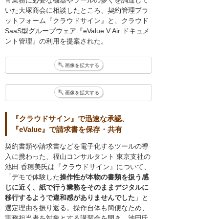
いた大塚商会に相談したところ、契約管理プラ
ットフォーム『クラウドサイン』と、クラウド
SaaS型グループウェア『eValue V Air ドキュメ
ント管理』の利用を提案された。
画像を拡大する
画像を拡大する
『クラウドサイン』で迅速な承認、
『eValue』で請求書を保存・共有
契約書類や請求書などを電子化するツールの導
入に携わった、福山コンサルタント 東京支社の
池田 香穂美氏は『クラウドサイン』について、
「デモで体験した
操作性が本物の書類を扱う感
じに近く、紙で行う業務をそのままデジタルに
移行するようで違和感がありませんでした
」と
選定理由を振り返る。操作自体も簡便なため、
実務担当者を対象とする講習会を開き、池田氏