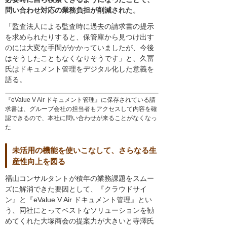
問い合わせ対応の業務負担が削減された
。
「監査法人による監査時に過去の請求書の提示
を求められたりすると、保管庫から見つけ出す
のには大変な手間がかかっていましたが、今後
はそうしたこともなくなりそうです」と、久冨
氏はドキュメント管理をデジタル化した意義を
語る。
『eValue V Air ドキュメント管理』に保存されている請
求書は、グループ会社の担当者もアクセスして内容を確
認できるので、本社に問い合わせが来ることがなくなっ
た
未活用の機能を使いこなして、さらなる生
産性向上を図る
福山コンサルタントが積年の業務課題をスムー
ズに解消できた要因として、『クラウドサイ
ン』と『eValue V Air ドキュメント管理』とい
う、同社にとってベストなソリューションを勧
めてくれた大塚商会の提案力が大きいと寺澤氏