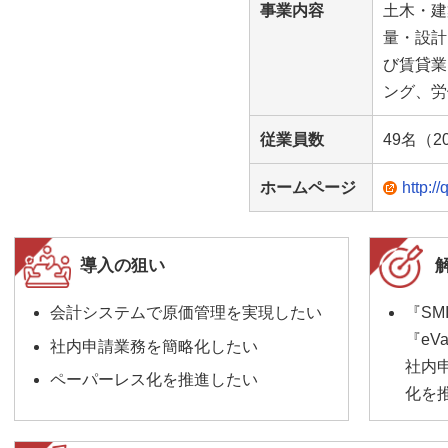
事業内容
土木・建
量・設計
び賃貸業
ング、労
従業員数
49名（2
ホームページ
http://
導入の狙い
会計システムで原価管理を実現したい
『SMI
『eVa
社内申請業務を簡略化したい
社内
ペーパーレス化を推進したい
化を