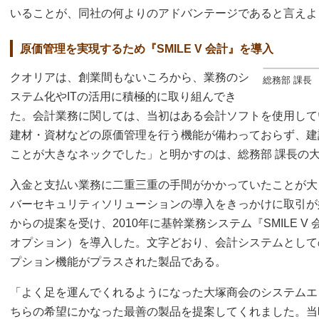
いることが、同社の何よりのアドバンテージであると言えよ
原価管理を実現するため『SMILE V 会計』を導入
クオリアは、創業間もないころから、業務のシ
総務部 課長
ステム化やITの活用に積極的に取り組んでき
た。会計業務に関しては、当初はある会計ソフトを使用して
建材・資材などの原価管理を行う機能が備わっておらず、建
ことが大きなネックでした」と明かすのは、総務部 課長の大
入金と支払い業務に二重三重の手間がかかっていたことが大
バーセキュリティソリューションの導入をきっかけに取引が
からの提案を受け、2010年に基幹業務システム『SMILE 
オプション）を導入した。文字どおり、会計システムとして
プション機能がプラスされた製品である。
「よく足を運んでくれるようになった大塚商会のシステムエ
ちらの希望にかなった最善の製品を提案してくれました。当