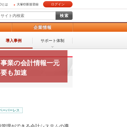
ログイン
IDとは
大塚ID新規登録
）
企業情報
導入事例
サポート体制
多事業の会計情報一元
不要も加速
ペーパーレス
価管理ができる会計システムの導