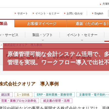
大塚
サポート
イベント・セミナー
お問い合わせ
English
製品
お客様マイページ
通販（たのめーる
ン・
サービス
製品・ソフト
イベント・
セミナー
株式会社クオリア 導入事例
原価管理可能な会計システム活用で、
『SMILE 会計』と『eValue』を連携
管理を実現。ワークフロー導入で出社
株式会社クオリア 導入事例
建設業
1～100名
ERP・基幹業務・業務管理
文書管理・電子契約・
営業・業務プロセス効率化
紙文書の管理・活用
建設や福祉などの事業を展開する株式会社クオリアは、原