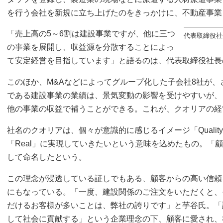
を行う会社を新規に立ち上げたのをきっかけに、不動産事業
「売上高の5～6割は建設事業ですが、他に三つ
代表取締役社
の事業を展開し、収益源を分散することによっ
て安定経営を目指しています」と語るのは、代表取締役社長
このほか、M&Aなどによってグループ化した子会社8社が
である建設事業の業績は、景気変動の影響を受けやすいが、
他の事業の収益で補うことができる。これが、クオリアの経
社名のクオリアは、個々が意識的に感じるイメージ「Quali
「Real」に実現していきたいという意味を込めたもの。「
して命名したという。
この理念が浸透している証しでもある、顧客からの高い信頼
にもなっている。「一度、建設関係のご注文をいただくと、
だけるお客様が多いことは、弊社の誇りです」と芋谷氏。「
して社会に貢献する」という企業理念の下、顧客に愛され、