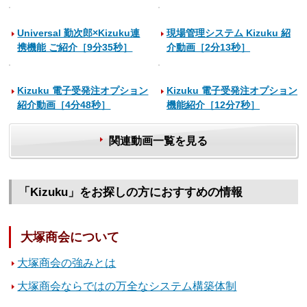
Universal 勤次郎×Kizuku連
現場管理システム Kizuku 紹
携機能 ご紹介［9分35秒］
介動画［2分13秒］
Kizuku 電子受発注オプション
Kizuku 電子受発注オプション
紹介動画［4分48秒］
機能紹介［12分7秒］
関連動画一覧を見る
「Kizuku」をお探しの方におすすめの情報
大塚商会について
大塚商会の強みとは
大塚商会ならではの万全なシステム構築体制