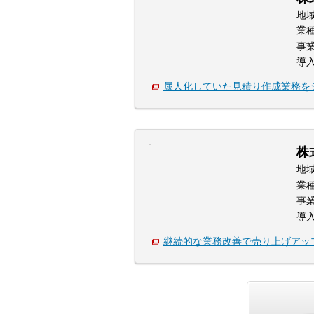
地
業
事
導
属人化していた見積り作成業務を
株
地
業
事
導
継続的な業務改善で売り上げアッ