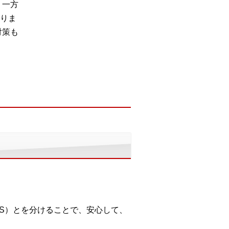
。一方
りま
対策も
KS）とを分けることで、安心して、