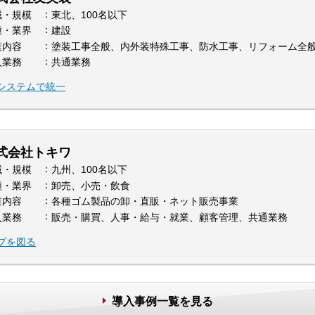
域・規模
東北、100名以下
種・業界
建設
業内容
塗装工事全般、内外装特殊工事、防水工事、リフォーム全
入業務
共通業務
システムで統一
式会社トキワ
域・規模
九州、100名以下
種・業界
卸売、小売・飲食
業内容
各種ゴム製品の卸・直販・ネット販売事業
入業務
販売・購買、人事・給与・就業、顧客管理、共通業務
プを図る
導入事例一覧を見る