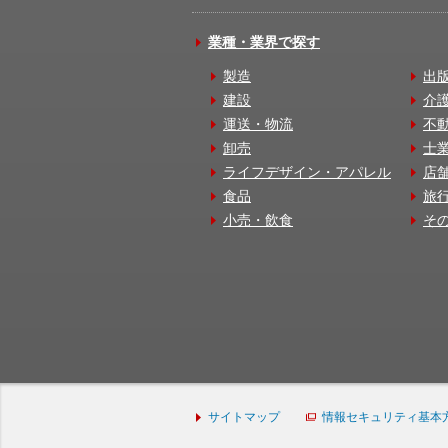
業種・業界で探す
製造
出
建設
介
運送・物流
不
卸売
士
ライフデザイン・アパレル
店
食品
旅
小売・飲食
そ
サイトマップ
情報セキュリティ基本