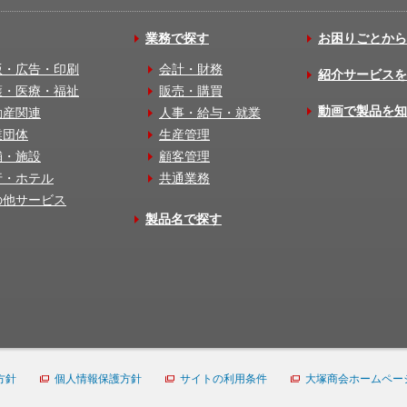
業務で探す
お困りごとから
版・広告・印刷
会計・財務
紹介サービスを
護・医療・福祉
販売・購買
動画で製品を知
動産関連
人事・給与・就業
業団体
生産管理
舗・施設
顧客管理
行・ホテル
共通業務
の他サービス
製品名で探す
方針
個人情報保護方針
サイトの利用条件
大塚商会ホームペー