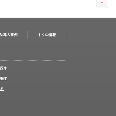
功導入事例
トク◎情報
探す
探す
る