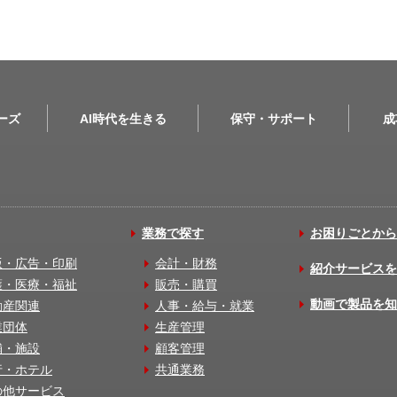
リーズ
AI時代を生きる
保守・サポート
成
業務で探す
お困りごとから
版・広告・印刷
会計・財務
紹介サービスを
護・医療・福祉
販売・購買
動画で製品を知
動産関連
人事・給与・就業
業団体
生産管理
舗・施設
顧客管理
行・ホテル
共通業務
の他サービス