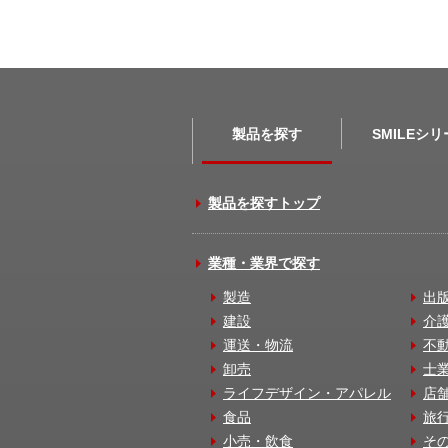
製品を探す
SMILEシ
製品を探すトップ
業種・業界で探す
製造
出
建設
介
運送・物流
不
卸売
士
ライフデザイン・アパレル
店
食品
旅
小売・飲食
そ