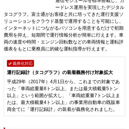
通信モジュールを標準搭載し、カ
ードレス運用を実現したデジタル
タコグラフ。富士通がお客様と共に培ってきた運行支援ソ
リューションをクラウド基盤で運用することを可能にし、
インターネットにつながるパソコンを用意するだけで初期
費用を抑え、短期間で運行情報分析が簡単に行えます。車
両の速度や時間・エンジン回転数などの車両情報と運転評
価表をもとに乗務員に的確な運転指導が行えます。
義務化対応
運行記録計（タコグラフ）の装着義務付け対象拡大
平成29年（2017年）4月1日から、これまでの対象であ
った「車両総重量8トン以上、または最大積載量5トン
以上」という範囲が拡大し、「車両総重量7トン以上ま
たは、最大積載量4トン以上」の事業用自動車の既販車
両全てに「運行記録計」の装着が義務化されました。