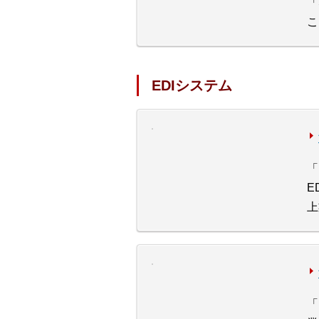
「
こ
EDIシステム
「
E
上
「