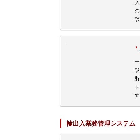
入
の
訳
一
設
製
ト
す
輸出入業務管理システム