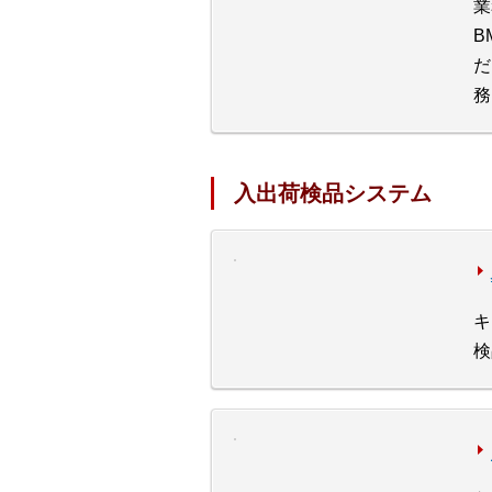
業
B
だ
務
入出荷検品システム
キ
検