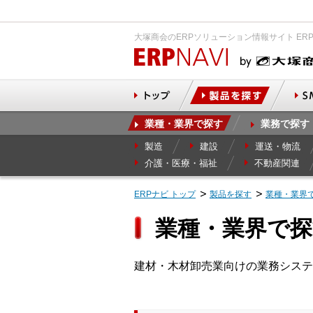
大塚商会のERPソリューション情報サイト ER
業種・業界で探す
業務で探す
製造
建設
運送・物流
介護・医療・福祉
不動産関連
ERPナビ トップ
製品を探す
業種・業界
業種・業界で探
建材・木材卸売業向けの業務システ