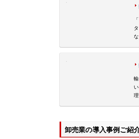
「
タ
な
輸
い
理
卸売業の導入事例ご紹