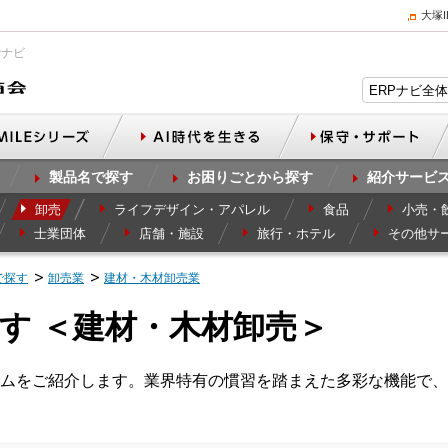
大塚
Pナビ
製品名で探す
お困りごとから探す
紹介サービ
卸売
ライフデザイン・アパレル
食品
小売・
士業団体
店舗・施設
旅行・ホテル
その他サ
で探す
卸売業
建材・木材卸売業
す ＜建材・木材卸売＞
ムをご紹介します。業界特有の慣習を踏まえた多彩な機能で、