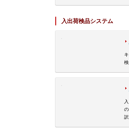
入出荷検品システム
キ
検
入
の
訳