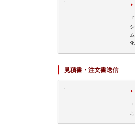
「
シ
ム
化
見積書・注文書送信
「
こ