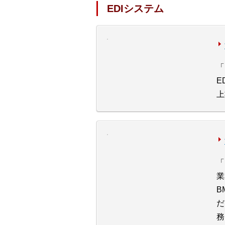
EDIシステム
「
E
上
「
業
B
だ
務