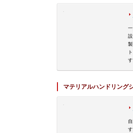
一
設
製
ト
す
マテリアルハンドリング
自
す