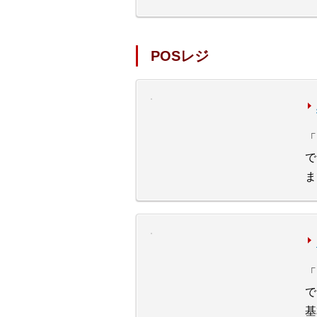
POSレジ
「
で
ま
「
で
基