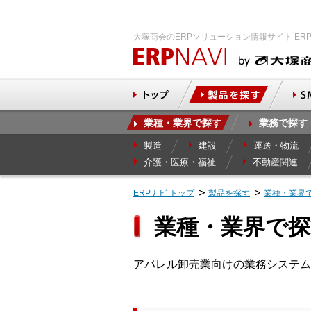
大塚商会のERPソリューション情報サイト ER
業種・業界で探す
業務で探す
製造
建設
運送・物流
介護・医療・福祉
不動産関連
ERPナビ トップ
製品を探す
業種・業界
業種・業界で探
アパレル卸売業向けの業務システム