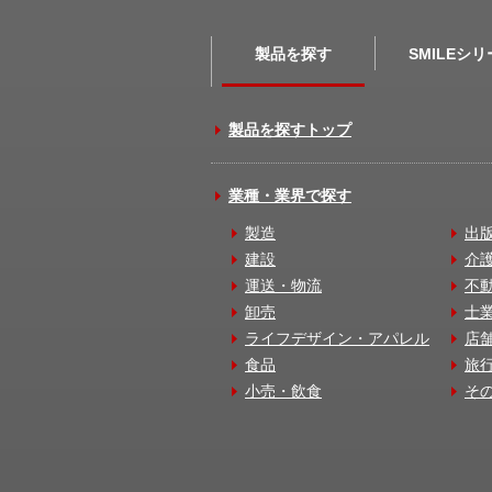
製品を探す
SMILEシ
製品を探すトップ
業種・業界で探す
製造
出
建設
介
運送・物流
不
卸売
士
ライフデザイン・アパレル
店
食品
旅
小売・飲食
そ