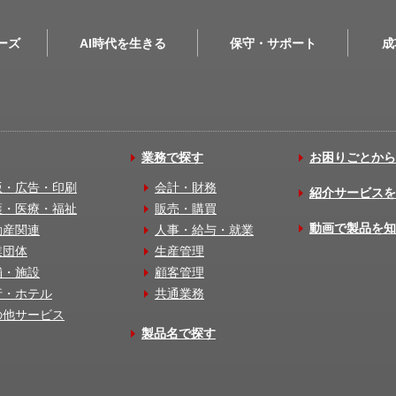
リーズ
AI時代を生きる
保守・サポート
成
業務で探す
お困りごとから
版・広告・印刷
会計・財務
紹介サービスを
護・医療・福祉
販売・購買
動画で製品を知
動産関連
人事・給与・就業
業団体
生産管理
舗・施設
顧客管理
行・ホテル
共通業務
の他サービス
製品名で探す