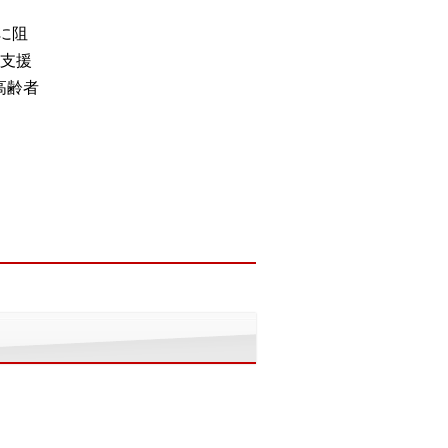
に阻
支援
高齢者