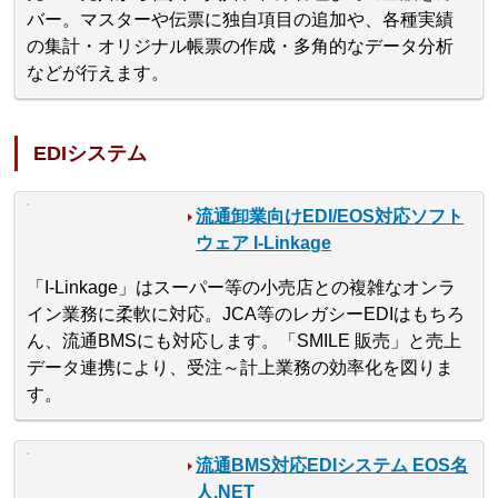
バー。マスターや伝票に独自項目の追加や、各種実績
の集計・オリジナル帳票の作成・多角的なデータ分析
などが行えます。
EDIシステム
流通卸業向けEDI/EOS対応ソフト
ウェア I-Linkage
「I-Linkage」はスーパー等の小売店との複雑なオンラ
イン業務に柔軟に対応。JCA等のレガシーEDIはもちろ
ん、流通BMSにも対応します。「SMILE 販売」と売上
データ連携により、受注～計上業務の効率化を図りま
す。
流通BMS対応EDIシステム EOS名
人.NET