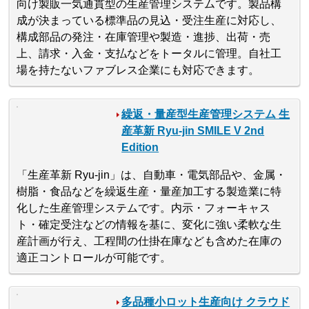
向け製販一気通貫型の生産管理システムです。製品構
成が決まっている標準品の見込・受注生産に対応し、
構成部品の発注・在庫管理や製造・進捗、出荷・売
上、請求・入金・支払などをトータルに管理。自社工
場を持たないファブレス企業にも対応できます。
繰返・量産型生産管理システム 生
産革新 Ryu-jin SMILE V 2nd
Edition
「生産革新 Ryu-jin」は、自動車・電気部品や、金属・
樹脂・食品などを繰返生産・量産加工する製造業に特
化した生産管理システムです。内示・フォーキャス
ト・確定受注などの情報を基に、変化に強い柔軟な生
産計画が行え、工程間の仕掛在庫なども含めた在庫の
適正コントロールが可能です。
多品種小ロット生産向け クラウド