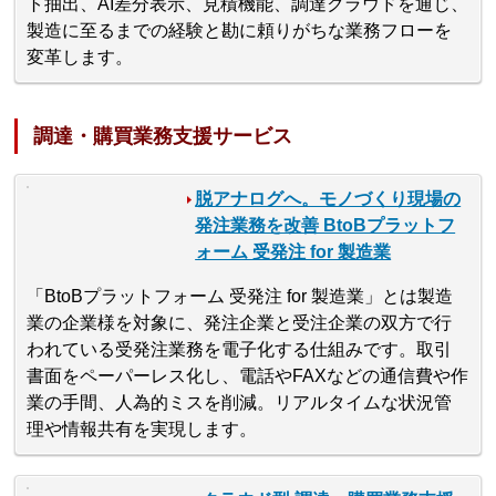
ト抽出、AI差分表示、見積機能、調達クラウドを通じ、
製造に至るまでの経験と勘に頼りがちな業務フローを
変革します。
調達・購買業務支援サービス
脱アナログへ。モノづくり現場の
発注業務を改善 BtoBプラットフ
ォーム 受発注 for 製造業
「BtoBプラットフォーム 受発注 for 製造業」とは製造
業の企業様を対象に、発注企業と受注企業の双方で行
われている受発注業務を電子化する仕組みです。取引
書面をペーパーレス化し、電話やFAXなどの通信費や作
業の手間、人為的ミスを削減。リアルタイムな状況管
理や情報共有を実現します。