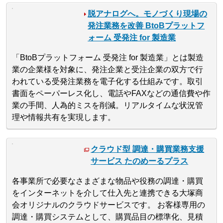
脱アナログへ。モノづくり現場の
発注業務を改善 BtoBプラットフ
ォーム 受発注 for 製造業
「BtoBプラットフォーム 受発注 for 製造業」とは製造
業の企業様を対象に、発注企業と受注企業の双方で行
われている受発注業務を電子化する仕組みです。取引
書面をペーパーレス化し、電話やFAXなどの通信費や作
業の手間、人為的ミスを削減。リアルタイムな状況管
理や情報共有を実現します。
クラウド型 調達・購買業務支援
サービス たのめーるプラス
各事業所で必要なさまざまな物品や役務の調達・購買
をインターネットを介して仕入先と連携できる大塚商
会オリジナルのクラウドサービスです。 お客様専用の
調達・購買システムとして、購買品目の標準化、見積