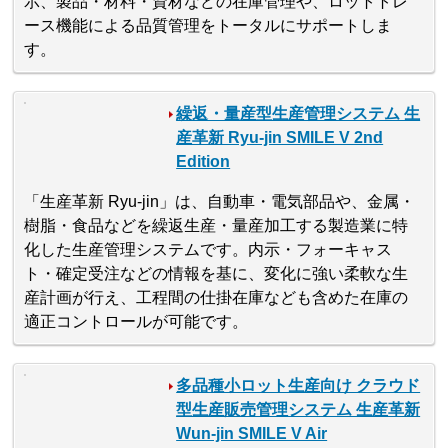
示、製品・材料・資材などの在庫管理や、ロットトレ
ース機能による品質管理をトータルにサポートしま
す。
繰返・量産型生産管理システム 生
産革新 Ryu-jin SMILE V 2nd
Edition
「生産革新 Ryu-jin」は、自動車・電気部品や、金属・
樹脂・食品などを繰返生産・量産加工する製造業に特
化した生産管理システムです。内示・フォーキャス
ト・確定受注などの情報を基に、変化に強い柔軟な生
産計画が行え、工程間の仕掛在庫なども含めた在庫の
適正コントロールが可能です。
多品種小ロット生産向け クラウド
型生産販売管理システム 生産革新
Wun-jin SMILE V Air