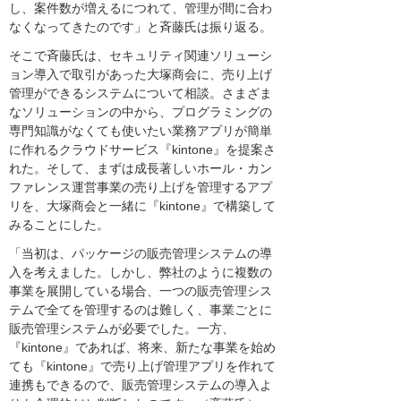
し、案件数が増えるにつれて、管理が間に合わ
なくなってきたのです」と斉藤氏は振り返る。
そこで斉藤氏は、セキュリティ関連ソリューシ
ョン導入で取引があった大塚商会に、売り上げ
管理ができるシステムについて相談。さまざま
なソリューションの中から、プログラミングの
専門知識がなくても使いたい業務アプリが簡単
に作れるクラウドサービス『kintone』を提案さ
れた。そして、まずは成長著しいホール・カン
ファレンス運営事業の売り上げを管理するアプ
リを、大塚商会と一緒に『kintone』で構築して
みることにした。
「当初は、パッケージの販売管理システムの導
入を考えました。しかし、弊社のように複数の
事業を展開している場合、一つの販売管理シス
テムで全てを管理するのは難しく、事業ごとに
販売管理システムが必要でした。一方、
『kintone』であれば、将来、新たな事業を始め
ても『kintone』で売り上げ管理アプリを作れて
連携もできるので、販売管理システムの導入よ