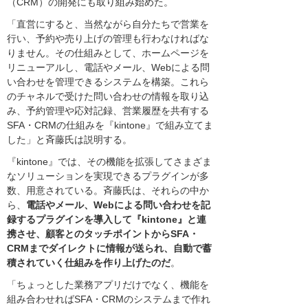
（CRM）の開発にも取り組み始めた。
「直営にすると、当然ながら自分たちで営業を
行い、予約や売り上げの管理も行わなければな
りません。その仕組みとして、ホームページを
リニューアルし、電話やメール、Webによる問
い合わせを管理できるシステムを構築。これら
のチャネルで受けた問い合わせの情報を取り込
み、予約管理や応対記録、営業履歴を共有する
SFA・CRMの仕組みを『kintone』で組み立てま
した」と斉藤氏は説明する。
『kintone』では、その機能を拡張してさまざま
なソリューションを実現できるプラグインが多
数、用意されている。斉藤氏は、それらの中か
ら、
電話やメール、Webによる問い合わせを記
録するプラグインを導入して『kintone』と連
携させ、顧客とのタッチポイントからSFA・
CRMまでダイレクトに情報が送られ、自動で蓄
積されていく仕組みを作り上げたのだ
。
「ちょっとした業務アプリだけでなく、機能を
組み合わせればSFA・CRMのシステムまで作れ