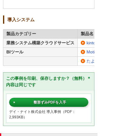
導入システム
製品カテゴリー
製品名・型番
業務システム構築クラウドサービス
kintone
BIツール
MotionBoard Cloud
たよれーる kintone 伴
この事例を印刷、保存しますか？（無料）＊
内容は同じです
整形ずみPDFを入手
デイ・ナイト株式会社 導入事例（PDF：
2,993KB）