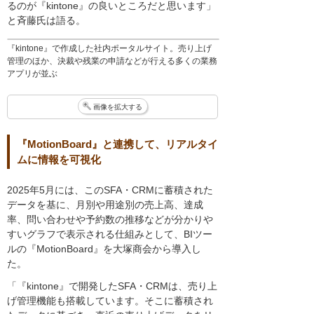
るのが『kintone』の良いところだと思います」
と斉藤氏は語る。
『kintone』で作成した社内ポータルサイト。売り上げ
管理のほか、決裁や残業の申請などが行える多くの業務
アプリが並ぶ
画像を拡大する
『MotionBoard』と連携して、リアルタイ
ムに情報を可視化
2025年5月には、このSFA・CRMに蓄積された
データを基に、月別や用途別の売上高、達成
率、問い合わせや予約数の推移などが分かりや
すいグラフで表示される仕組みとして、BIツー
ルの『MotionBoard』を大塚商会から導入し
た。
「『kintone』で開発したSFA・CRMは、売り上
げ管理機能も搭載しています。そこに蓄積され