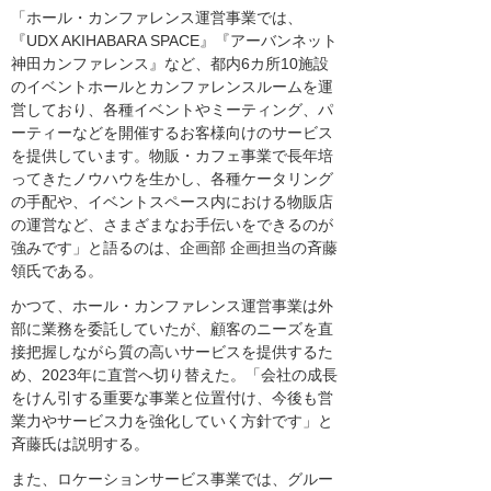
「ホール・カンファレンス運営事業では、
『UDX AKIHABARA SPACE』『アーバンネット
神田カンファレンス』など、都内6カ所10施設
のイベントホールとカンファレンスルームを運
営しており、各種イベントやミーティング、パ
ーティーなどを開催するお客様向けのサービス
を提供しています。物販・カフェ事業で長年培
ってきたノウハウを生かし、各種ケータリング
の手配や、イベントスペース内における物販店
の運営など、さまざまなお手伝いをできるのが
強みです」と語るのは、企画部 企画担当の斉藤
領氏である。
かつて、ホール・カンファレンス運営事業は外
部に業務を委託していたが、顧客のニーズを直
接把握しながら質の高いサービスを提供するた
め、2023年に直営へ切り替えた。「会社の成長
をけん引する重要な事業と位置付け、今後も営
業力やサービス力を強化していく方針です」と
斉藤氏は説明する。
また、ロケーションサービス事業では、グルー