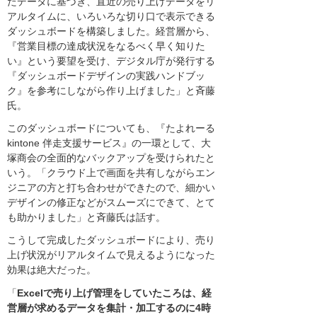
たデータに基づき、直近の売り上げデータをリ
アルタイムに、いろいろな切り口で表示できる
ダッシュボードを構築しました。経営層から、
『営業目標の達成状況をなるべく早く知りた
い』という要望を受け、デジタル庁が発行する
『ダッシュボードデザインの実践ハンドブッ
ク』を参考にしながら作り上げました」と斉藤
氏。
このダッシュボードについても、『たよれーる
kintone 伴走支援サービス』の一環として、大
塚商会の全面的なバックアップを受けられたと
いう。「クラウド上で画面を共有しながらエン
ジニアの方と打ち合わせができたので、細かい
デザインの修正などがスムーズにできて、とて
も助かりました」と斉藤氏は話す。
こうして完成したダッシュボードにより、売り
上げ状況がリアルタイムで見えるようになった
効果は絶大だった。
「
Excelで売り上げ管理をしていたころは、経
営層が求めるデータを集計・加工するのに4時