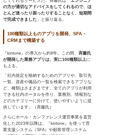
してくれるサービスだ。斉藤氏は「
エンジニア
の方が適切なアドバイスをしてくれるので、ほ
とんど迷ったり困ったりすることなく、短期間
で完成できました
」と振り返る。
100種類以上ものアプリを開発、SFA・
CRMまで構築する
『kintone』の導入から約8年。この間、
斉藤氏
が開発した業務アプリは、実に100種類以上
に
も上る。
「社内規定を格納するためのアプリや、取引先
一覧、資産や備品の一覧を検索できるアプリな
ど、種類はさまざまです。全てのアプリが利用
できる社内ポータルを作り、業務別、情報別な
どのカテゴリーに分けて、使いやすいように提
供しています」（斉藤氏）
さらにホール・カンファレンス運営事業を直営
化した2023年以降は、『kintone』を使って営
業支援システム（SFA）や顧客管理システム