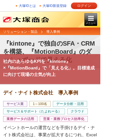
大塚IDとは
大塚ID新規登録
ログイン
メニュー
ソリューション・製品
導入事例
『kintone』で独自のSFA・CRM
を構築、『MotionBoard』のダ
ッシュボードで見える化
社内のあらゆるKPIを『kintone』
×『MotionBoard』で「見える化」。目標達成
に向けて現場の士気が向上
デイ・ナイト株式会社 導入事例
サービス業
1～100名
データ分析・活用
サービス＆サポート（たよれーる）
クラウド
業務データの活用
営業・業務プロセス効率化
イベントホールの運営などを手掛けるデイ・ナ
イト株式会社は、事業が拡大するにつれ、Excel