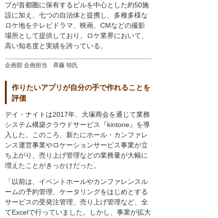
プが首都圏に保有するビルを中心とした約50施
設に加え、七つの自治体と提携し、多種多様な
ロケ地をテレビドラマ、映画、CMなどの撮影
場所として提供しており、ロケ業界において、
高い知名度と実績を誇っている。
企画部 企画担当 斉藤 領氏
作りたいアプリが自分の手で作れることを
評価
デイ・ナイトは2017年、大塚商会を通じて業務
システム構築クラウドサービス『kintone』を導
入した。このころ、新たにホール・カンファレ
ンス運営事業やロケーションサービス事業が立
ち上がり、売り上げ管理などの業務量が大幅に
増えたことがきっかけだった。
「以前は、イベントホールやカンファレンスル
ームの予約管理、ケータリングをはじめとする
サービスの受発注管理、売り上げ管理など、全
てExcelで行っていました。しかし、事業が拡大