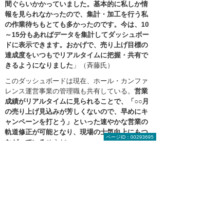
間ぐらいかかっていました。基本的に私しか情
報を見られなかったので、集計・加工を行う私
の作業待ちもとても多かったのです。今は、10
～15分もあればデータを集計してダッシュボー
ドに表示できます。おかげで、売り上げ目標の
達成度をいつもでリアルタイムに把握・共有で
きるようになりました
」（斉藤氏）
このダッシュボードは現在、ホール・カンファ
レンス運営事業の管理職も共有している。
営業
成績がリアルタイムに見られることで、「○○月
の売り上げ見込みが芳しくないので、早めにキ
ャンペーンを打とう」といった速やかな営業の
軌道修正が可能となり、現場の士気向上にもつ
ページID：00293695
ながっている
そうだ。
斉藤氏は、「ダッシュボードは非常に好評で、
ホール・カンファレンス運営事業以外の部署か
らも導入の要望が来ているので、今後も活用を
広げていきます」と抱負を語る。『kintone』と
『MotionBoard』のさらなる活用によって、同
社のビジネス発展はますます加速していくに違