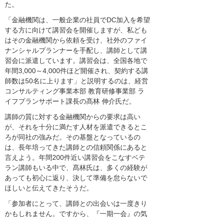
た。
「金融機関は、一般企業の社員でDC加入を希望
する方に向けて講習会を開催しますが、私ども
はその金融機関から依頼を受け、社外のファイ
ナンシャルプランナーを手配し、講師として講
習会に派遣しています。講習会は、全国各地で
年間3,000～4,000件ほど開催され、契約する講
師数は50名に上ります」と説明するのは、経営
コンサルティング事業本部 教育研修事業部 ラ
イフプランサポート課長の髙林 伸介氏だ。
講師の質に対する金融機関からの要求は高い
が、それを十分に満たす人材を派遣できるとこ
ろが同社の強みだ。その基盤となっているの
は、長年培ってきた講師との信頼関係にあると
言えよう。年間200件近い講習会をこなすベテ
ラン講師もいる中で、髙林氏は、多くの経験が
あっても初心に返り、決して準備を怠らないで
ほしいと伝えてきたそうだ。
「参加者にとって、講師との出会いは一度きり
かもしれません。ですから、『一期一会』の気