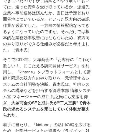
できていたのですが、講師とのやり取りにおい
ては、送った資料を受け取っているか、派遣先
企業へ事前連絡は済んだか、当日は予定どおり
開催地についているか、といった双方向の確認
作業が必須でした。一方向の情報配信ならでき
るようになっていたのですが、それだけでは根
本的な業務効率改善にはならないため、双方向
のやり取りができる仕組みが必要だと考えまし
た」（青木氏）
そこで2018年、大塚商会の『お客様の「これが
欲しい！」にこたえる訪問開発サービス』を利
用し、『kintone』をプラットフォームとして講
師と同課の双方向のやり取りを一元管理するシ
ステムの自社開発を決断。青木氏は、社内シス
テムの構築などを担当する管理本部 情報システ
ム室 マネージャーの成井 礼之氏にも支援を仰
ぎ、
大塚商会のSEと成井氏が“二人三脚”で青木
氏の求めるシステムを形にしていく体制が整え
られた
。
着手に当たり、『kintone』の活用の幅を広げる
ため、外部サービスとの連携やプラグインに対