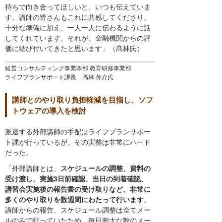
持ちで向き合ってほしいと、いつも伝えていま
す。講師の皆さんもこれに共感してくださり、
十分な準備に加え、一人一人に伝わるように話
してくれています。それが、金融機関からの評
価に結び付いてきたと思います」（髙林氏）
経営コンサルティング事業本部 教育研修事業部
ライフプランサポート課長 髙林 伸介氏
講師とのやり取り負担軽減を目指し、ソフ
トウェアの導入を検討
派遣する外部講師の手配はライフプランサポー
ト課が行っているが、その実務は非常にハード
だった。
「外部講師とは、
スケジュールの調整、資料の
受け渡し、実施3日前確認、当日の到着確認、
講習会実施後の報告書の受け取りなど、非常に
多くのやり取りを数週間にわたって行います
。
講師からの報告、スケジュール調整は全てメー
ルのみで行っていたため、毎日膨大な数のメー