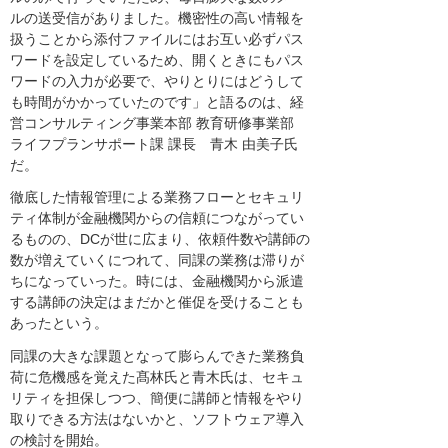
ルの送受信がありました。機密性の高い情報を
扱うことから添付ファイルにはお互い必ずパス
ワードを設定しているため、開くときにもパス
ワードの入力が必要で、やりとりにはどうして
も時間がかかっていたのです」と語るのは、経
営コンサルティング事業本部 教育研修事業部
ライフプランサポート課 課長 青木 由美子氏
だ。
徹底した情報管理による業務フローとセキュリ
ティ体制が金融機関からの信頼につながってい
るものの、DCが世に広まり、依頼件数や講師の
数が増えていくにつれて、同課の業務は滞りが
ちになっていった。時には、金融機関から派遣
する講師の決定はまだかと催促を受けることも
あったという。
同課の大きな課題となって膨らんできた業務負
荷に危機感を覚えた髙林氏と青木氏は、セキュ
リティを担保しつつ、簡便に講師と情報をやり
取りできる方法はないかと、ソフトウェア導入
の検討を開始。