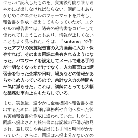
クセルに記入したものを、実施後可能な限り速
やかに提出しなければならない。講師にもあら
かじめこのエクセルのフォーマットを共有し、
報告書を作成・提出してもらっていたが、エク
セルの報告書では、過去の報告書をコピーして
使われてしまうこともあり、情報が正しくない
こともよく見られた。今は、『
kintone
』
で作
ったアプリの実施報告書の入力画面に入力・保
存すれば、そのまま同課に共有されるようにな
った。パスワードを設定してメールで送る手間
が一切なくなっただけでなく、入力画面には講
習会を行った企業や日時、場所などの情報があ
らかじめ入っているので、余計な入力の時間も
一気に減らせた。これは、講師にとっても大幅
な業務効率向上をもたらしている
。
また、実施後、速やかに金融機関へ報告書を提
出するために、講師は事務所や自宅へ戻った後
も実施報告書の作成に追われていた。しかし、
同課へ提出された報告書には記載の不備が散見
され、差し戻しや再提出にも手間と時間がかか
っていた。さらに、同課は未提出分がないかの