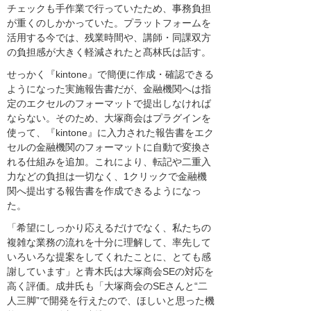
チェックも手作業で行っていたため、事務負担
が重くのしかかっていた。プラットフォームを
活用する今では、残業時間や、講師・同課双方
の負担感が大きく軽減されたと髙林氏は話す。
せっかく『kintone』で簡便に作成・確認できる
ようになった実施報告書だが、金融機関へは指
定のエクセルのフォーマットで提出しなければ
ならない。そのため、大塚商会はプラグインを
使って、『kintone』に入力された報告書をエク
セルの金融機関のフォーマットに自動で変換さ
れる仕組みを追加。これにより、転記や二重入
力などの負担は一切なく、1クリックで金融機
関へ提出する報告書を作成できるようになっ
た。
「希望にしっかり応えるだけでなく、私たちの
複雑な業務の流れを十分に理解して、率先して
いろいろな提案をしてくれたことに、とても感
謝しています」と青木氏は大塚商会SEの対応を
高く評価。成井氏も「大塚商会のSEさんと“二
人三脚”で開発を行えたので、ほしいと思った機