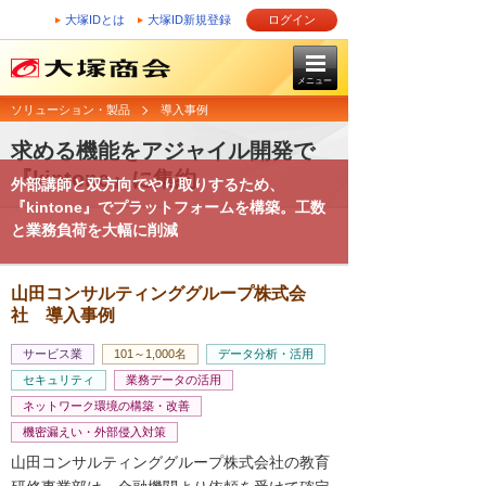
大塚IDとは
大塚ID新規登録
ログイン
メニュー
ソリューション・製品
導入事例
求める機能をアジャイル開発で
『kintone』に集約
外部講師と双方向でやり取りするため、
『kintone』でプラットフォームを構築。工数
と業務負荷を大幅に削減
山田コンサルティンググループ株式会
社 導入事例
サービス業
101～1,000名
データ分析・活用
セキュリティ
業務データの活用
ネットワーク環境の構築・改善
機密漏えい・外部侵入対策
山田コンサルティンググループ株式会社の教育