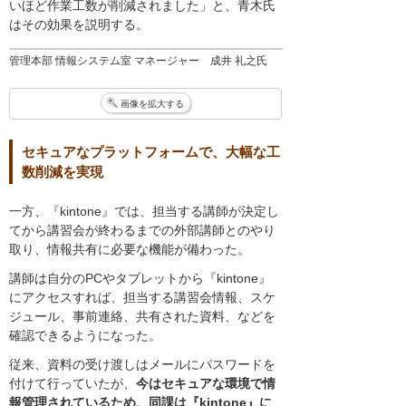
いほど作業工数が削減されました」と、青木氏
はその効果を説明する。
管理本部 情報システム室 マネージャー 成井 礼之氏
画像を拡大する
セキュアなプラットフォームで、大幅な工
数削減を実現
一方、『kintone』では、担当する講師が決定し
てから講習会が終わるまでの外部講師とのやり
取り、情報共有に必要な機能が備わった。
講師は自分のPCやタブレットから『kintone』
にアクセスすれば、担当する講習会情報、スケ
ジュール、事前連絡、共有された資料、などを
確認できるようになった。
従来、資料の受け渡しはメールにパスワードを
付けて行っていたが、
今はセキュアな環境で情
報管理されているため、同課は『kintone』に