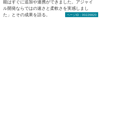
能はすぐに追加や連携ができました。アジャイ
ル開発ならではの速さと柔軟さを実感しまし
た」とその成果を語る。
ページID：00226820
画像を拡大する
講師手配以外の業務にも、『kintone』の
アプリを活用したい
『kintone』と自社開発アプリとの連携活用によ
って、外部講師の手配を担当する青木氏らの労
働時間は大幅に短縮された。講師の決定連絡や
実施報告書の提出を催促されることもあった以
前の状況に対して、今は金融機関へ次の講習会
の予定を先回りして伺えるようになっているそ
うだ。また、『kintone』はクラウドサービスの
ため、コロナ禍であっても業務を止めることな
くスムーズにリモートワークに移行することが
できるなど、多くのメリットもあった。
「金融機関からは、『kintone』活用による業務