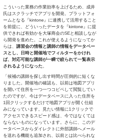
こういった業務の作業効率を上げるため、成井
氏はスクラッチでアプリを開発。プラットフォ
ームとなる『kintone』に連携して活用すること
を前提に、どういったデータを『kintone』に提
供できれば有効かを大塚商会のSEと相談しなが
ら開発を進めた。これが使えるようになってか
らは、
講習会の情報と講師の情報をデータベー
スとし、日時と開催地でフィルターをかけれ
ば、対応可能な講師が一瞬で絞られて一覧表示
されるようになった
。
「候補の講師を探し出す時間が圧倒的に短くな
りました。開催地の確認も、以前は地図アプリ
を開いて住所を一つ一つコピペして閲覧してい
たのですが、今はデータベースに入った住所を
1回クリックするだけで地図アプリが開く仕組
みになっています。見たい情報に1クリックで
アクセスできるスピード感は、今ではなくては
ならないものになっています。さらに、このデ
ータベースからダイレクトに外部講師へメール
を送れる機能も追加され、以前とは比べられな