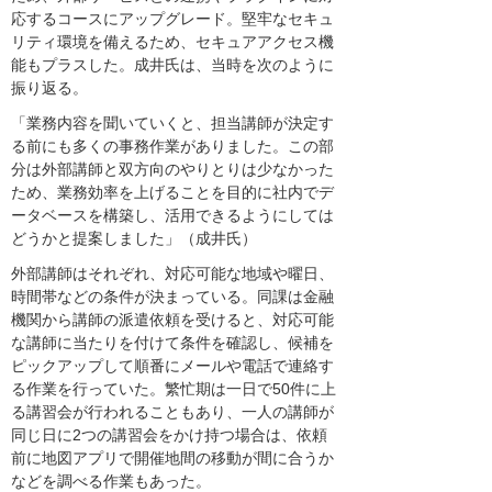
応するコースにアップグレード。堅牢なセキュ
リティ環境を備えるため、セキュアアクセス機
能もプラスした。成井氏は、当時を次のように
振り返る。
「業務内容を聞いていくと、担当講師が決定す
る前にも多くの事務作業がありました。この部
分は外部講師と双方向のやりとりは少なかった
ため、業務効率を上げることを目的に社内でデ
ータベースを構築し、活用できるようにしては
どうかと提案しました」（成井氏）
外部講師はそれぞれ、対応可能な地域や曜日、
時間帯などの条件が決まっている。同課は金融
機関から講師の派遣依頼を受けると、対応可能
な講師に当たりを付けて条件を確認し、候補を
ピックアップして順番にメールや電話で連絡す
る作業を行っていた。繁忙期は一日で50件に上
る講習会が行われることもあり、一人の講師が
同じ日に2つの講習会をかけ持つ場合は、依頼
前に地図アプリで開催地間の移動が間に合うか
などを調べる作業もあった。