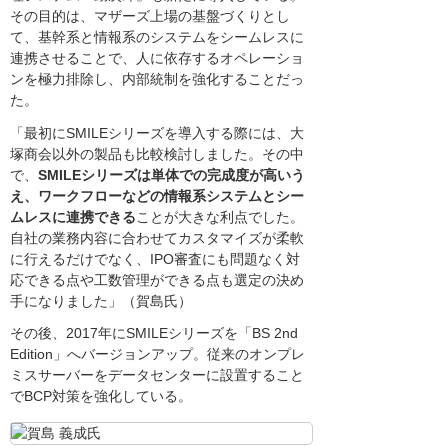
その目的は、マザーズ上場の基盤づくりとし
て、基幹系と情報系のシステムをシームレスに
連携させることで、人に依存するオペレーショ
ンを極力排除し、内部統制を強化することだっ
た。
「最初にSMILEシリーズを導入する際には、大
塚商会以外の製品も比較検討しました。その中
で、
SMILEシリーズは単体での完成度が高いう
え、ワークフローなどの情報系システムとシー
ムレスに連携できる
ことが大きな利点でした。
自社の業務内容に合わせてカスタマイズが柔軟
に行えるだけでなく、IPO審査にも問題なく対
応できる点や工数管理ができる点も選定の決め
手になりました」（賀島氏）
その後、2017年にSMILEシリーズを「BS 2nd
Edition」へバージョンアップ。従来のオンプレ
ミスサーバーをデータセンターに設置すること
でBCP対策を強化している。