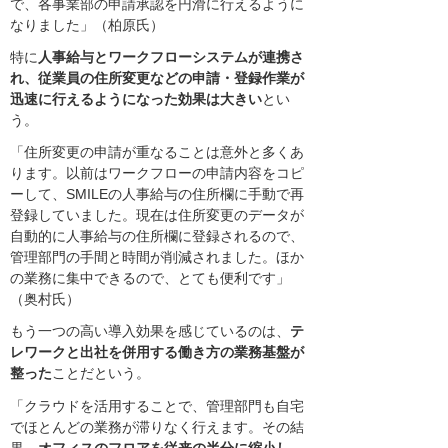
で、各事業部の申請承認を円滑に行えるように
なりました」（柏原氏）
特に
人事給与とワークフローシステムが連携さ
れ、従業員の住所変更などの申請・登録作業が
迅速に行えるようになった効果は大きい
とい
う。
「住所変更の申請が重なることは意外と多くあ
ります。以前はワークフローの申請内容をコピ
ーして、SMILEの人事給与の住所欄に手動で再
登録していました。現在は住所変更のデータが
自動的に人事給与の住所欄に登録されるので、
管理部門の手間と時間が削減されました。ほか
の業務に集中できるので、とても便利です」
（奥村氏）
もう一つの高い導入効果を感じているのは、
テ
レワークと出社を併用する働き方の業務基盤が
整った
ことだという。
「クラウドを活用することで、管理部門も自宅
でほとんどの業務が滞りなく行えます。その結
果、
オフィスのフロアを従来の半分に縮小し、