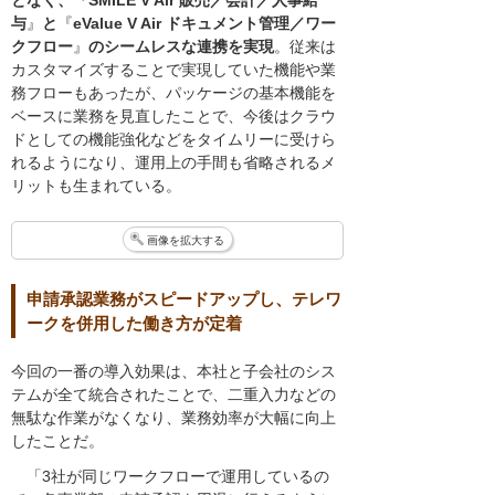
与
』
と
『
eValue V Air ドキュメント管理／ワー
クフロー
』
のシームレスな連携を実現
。従来は
カスタマイズすることで実現していた機能や業
務フローもあったが、パッケージの基本機能を
ベースに業務を見直したことで、今後はクラウ
ドとしての機能強化などをタイムリーに受けら
れるようになり、運用上の手間も省略されるメ
リットも生まれている。
画像を拡大する
申請承認業務がスピードアップし、テレワ
ークを併用した働き方が定着
今回の一番の導入効果は、本社と子会社のシス
テムが全て統合されたことで、二重入力などの
無駄な作業がなくなり、業務効率が大幅に向上
したことだ。
「3社が同じワークフローで運用しているの