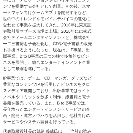
ンツを提供する会社として創業。その後、スマ
ートフォン向けゲームアプリを開発するなど、
世の中のトレンドやモバイルデバイスの進化に
合わせて事業を拡大してきた。2016年に東京証
券取引所マザーズ市場に上場。2018年には株式
会社ティームエンタテインメントと、株式会社
一二三書房を子会社化し、CDや電子書籍の販売
も手掛けるようになった。現在は、IP事業、出
版事業、B to B事業の三つの柱で多角的なビジ
ネスを展開し、総合エンターテインメント企業
として飛躍を遂げている。
IP事業では、ゲーム、CD、マンガ、グッズなど
豊富なコンテンツIPを活用したビジネスをクロ
スメディア展開しており、出版事業ではライト
ノベルやコミックを数多く制作、紙書籍と電子
書籍を販売している。また、B to B事業では、
長年培ったエンターテインメントサービスの企
画・開発・運営ノウハウを活用し、他社向けの
サービスやシステム開発を行っている。
代表取締役社長の賀島 義成氏は、「当社の強み