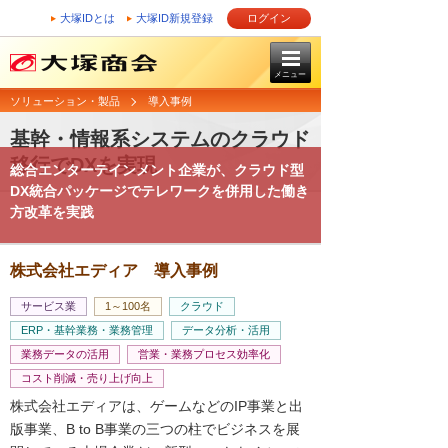
大塚IDとは
大塚ID新規登録
ログイン
メニュー
ソリューション・製品
導入事例
基幹・情報系システムのクラウド
移行でDXを実現
総合エンターテインメント企業が、クラウド型
DX統合パッケージでテレワークを併用した働き
方改革を実践
株式会社エディア 導入事例
サービス業
1～100名
クラウド
ERP・基幹業務・業務管理
データ分析・活用
業務データの活用
営業・業務プロセス効率化
コスト削減・売り上げ向上
株式会社エディアは、ゲームなどのIP事業と出
版事業、B to B事業の三つの柱でビジネスを展