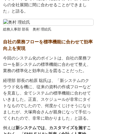
らの全社展開に間に合わせることができまし
た」と語る。
総務人事部 部長 奥村 理絵氏
自社の業務フローを標準機能に合わせて効率
向上を実現
今回のシステム化のポイントは、自社の業務フ
ローを新システムの標準機能に合わせて整え、
業務の標準化と効率向上を図ることだった。
経理部 部長の柏原 聡氏は、「新システムのク
ラウド化を機に、従来の資料の作成フローなど
を見直し、全てシステムの標準機能に合わせて
いきました。正直、スケジュールが非常にタイ
トなものでしたので、何度かくじけそうになり
ましたが、大塚商会さんが親身になって手伝っ
てくれたので、非常に助かりました」と語る。
例えば
新システムでは、カスタマイズを施すこ
となく、
『
SMILE V Air 販売／会計／人事給