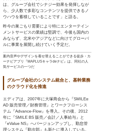
は、グループ会社でシナジー効果を発揮しなが
ら、少人数で多彩なコンテンツを提供できるノ
ウハウを蓄積していることです」と語る。
昨今の巣ごもり需要により特にエンターテイン
メントサービスの業績は堅調で、今後も国内の
みならず、北米やアジアなどに向けてグローバ
ルに事業を展開し続けていく予定だ。
案内音声やデザインを着せ替えることができる徒歩・カ
ーナビアプリ『MAPLUSキャラdeナビ』は、同社の人
気サービスの一つだ
グループ会社のシステム統合と、基幹業務
のクラウド化を推進
エディアは、2007年に大塚商会から『SMILEα
AD 販売管理／財務管理』とワークフローシス
テム『Advance-Flow』を導入。その後、2012
年に『SMILE BS 販売／会計／人事給与』と
『eValue NS』へバージョンアップし、勤怠管
理システム『勤次郎』も新たに導入している。