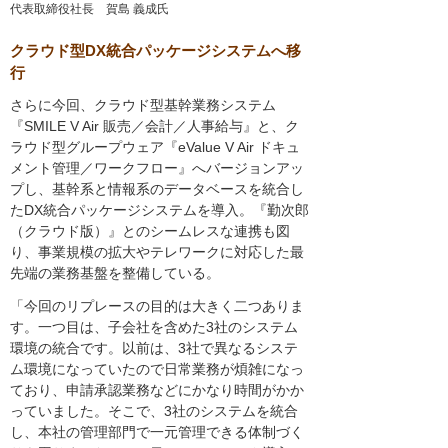
代表取締役社長 賀島 義成氏
クラウド型DX統合パッケージシステムへ移
行
さらに今回、クラウド型基幹業務システム
『SMILE V Air 販売／会計／人事給与』と、ク
ラウド型グループウェア『eValue V Air ドキュ
メント管理／ワークフロー』へバージョンアッ
プし、基幹系と情報系のデータベースを統合し
たDX統合パッケージシステムを導入。『勤次郎
（クラウド版）』とのシームレスな連携も図
り、事業規模の拡大やテレワークに対応した最
先端の業務基盤を整備している。
「今回のリプレースの目的は大きく二つありま
す。一つ目は、子会社を含めた3社のシステム
環境の統合です。以前は、3社で異なるシステ
ム環境になっていたので日常業務が煩雑になっ
ており、申請承認業務などにかなり時間がかか
っていました。そこで、3社のシステムを統合
し、本社の管理部門で一元管理できる体制づく