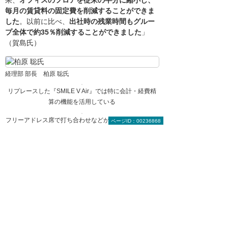
毎月の賃貸料の固定費を削減することができま
した
。以前に比べ、
出社時の残業時間もグルー
プ全体で約35％削減することができました
」
（賀島氏）
経理部 部長 柏原 聡氏
リプレースした『SMILE V Air』では特に会計・経費精
算の機能を活用している
フリーアドレス席で打ち合わせなどがしやすくなり制作
ページID：00236868
業務にも良い効果が生まれている
今後は社会保険手続きの電子化などに順次対
応
現在、社会保険の手続きは、まだ紙ベースで行
っているため、将来的には『SMILE V Air 人事
給与』と連携できるシステムを導入して電子化
を図るという。今後はさらに電子契約やインボ
イス制度への対応、印税管理システムの導入な