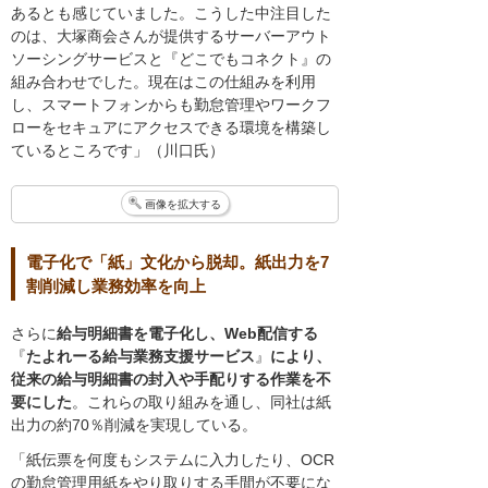
あるとも感じていました。こうした中注目した
のは、大塚商会さんが提供するサーバーアウト
ソーシングサービスと『どこでもコネクト』の
組み合わせでした。現在はこの仕組みを利用
し、スマートフォンからも勤怠管理やワークフ
ローをセキュアにアクセスできる環境を構築し
ているところです」（川口氏）
画像を拡大する
電子化で「紙」文化から脱却。紙出力を7
割削減し業務効率を向上
さらに
給与明細書を電子化し、Web配信する
『
たよれーる給与業務支援サービス
』
により、
従来の給与明細書の封入や手配りする作業を不
要にした
。これらの取り組みを通し、同社は紙
出力の約70％削減を実現している。
「紙伝票を何度もシステムに入力したり、OCR
の勤怠管理用紙をやり取りする手間が不要にな