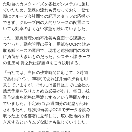
た独自のカスタマイズを各社がシステムに施し
ていたため、業務の流れも異なっており、繁忙
期にグループ会社間での経理スタッフの応援が
できず、グループ内の人的リソースの配置につ
いても効率のよくない状態が続いていました」
また、勤怠管理の効率改善も直面する課題の一
つだった。勤怠管理は長年、用紙をOCRで読み
取る紙ベースの運用で、現場と総務部門の双方
に負荷が大きいものだった。システム課 チーフ
の北庄司 貴之氏は課題点をこう説明する。
「当社では、当日の残業時間に応じて、2時間
であればパン、3時間であれば弁当の夕食を用
意していますが、それには当日昼までに全社の
残業予定を取りまとめる必要があり、毎日、残
業予定表を総務に手渡しするという手間が生じ
ていました。予定表には2週間分の勤怠が記録
されるため、総務担当者はOCRでデータを読み
取った上で各部署に返却しに、広い敷地内を行
き来するというムダな動きも生じていました」