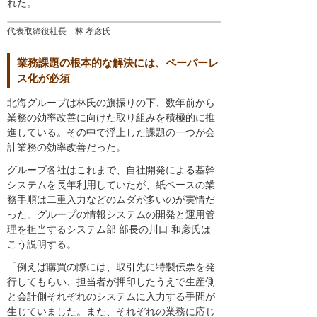
れた。
代表取締役社長 林 孝彦氏
業務課題の根本的な解決には、ペーパーレ
ス化が必須
北海グループは林氏の旗振りの下、数年前から
業務の効率改善に向けた取り組みを積極的に推
進している。その中で浮上した課題の一つが会
計業務の効率改善だった。
グループ各社はこれまで、自社開発による基幹
システムを長年利用していたが、紙ベースの業
務手順は二重入力などのムダが多いのが実情だ
った。グループの情報システムの開発と運用管
理を担当するシステム部 部長の川口 和彦氏は
こう説明する。
「例えば購買の際には、取引先に特製伝票を発
行してもらい、担当者が押印したうえで生産側
と会計側それぞれのシステムに入力する手間が
生じていました。また、それぞれの業務に応じ