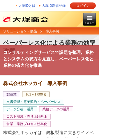
大塚IDとは
大塚ID新規登録
ログイン
メニュー
ソリューション・製品
導入事例
ペーパーレス化による業務の効率
改善
コンサルティングサービスで課題を整理。業務
とシステムの双方を見直し、ペーパーレス化と
業務の省力化を推進
株式会社ホッカイ 導入事例
製造業
101～1,000名
文書管理・電子契約・ペーパーレス
データ分析・活用
業務データの活用
コスト削減・売り上げ向上
営業・業務プロセス効率化
株式会社ホッカイは、鏡板製造に大きなイノベ