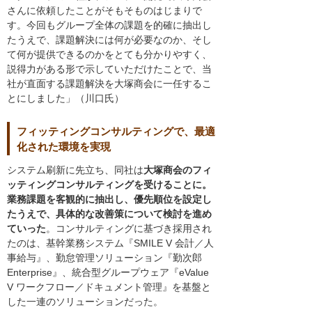
さんに依頼したことがそもそものはじまりで
す。今回もグループ全体の課題を的確に抽出し
たうえで、課題解決には何が必要なのか、そし
て何が提供できるのかをとても分かりやすく、
説得力がある形で示していただけたことで、当
社が直面する課題解決を大塚商会に一任するこ
とにしました」（川口氏）
フィッティングコンサルティングで、最適
化された環境を実現
システム刷新に先立ち、同社は
大塚商会のフィ
ッティングコンサルティングを受けることに。
業務課題を客観的に抽出し、優先順位を設定し
たうえで、具体的な改善策について検討を進め
ていった
。コンサルティングに基づき採用され
たのは、基幹業務システム『SMILE V 会計／人
事給与』、勤怠管理ソリューション『勤次郎
Enterprise』、統合型グループウェア『eValue
V ワークフロー／ドキュメント管理』を基盤と
した一連のソリューションだった。