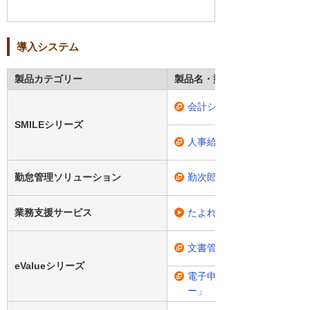
導入システム
製品カテゴリー
製品名・型番
会計システム「SMILE V 会
SMILEシリーズ
人事給与システム「SMILE 
勤怠管理ソリューション
勤次郎Enterprise
業務支援サービス
たよれーる給与業務支援サ
文書管理システム「eValue
eValueシリーズ
電子申請・承認システム「eVa
ー」