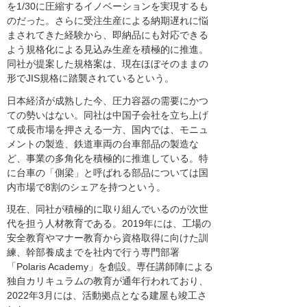
を1/30に圧縮するイノベーションを実現するも
のだった。さらに受注生産による納期遅れに悩
まされてきた経験から、即納品にも対応できる
よう規格化による見込み生産を積極的に推進。
同社が提案した規格案は、現在ほぼそのままの
形でJIS規格に踏襲されているという。
日本経済が成熟した今、圧力容器の需要にかつ
ての勢いはない。同社は中国子会社を立ち上げ
て成長市場を押さえる一方、国内では、モニュ
メントの製造、鉄道車両の台車部品の製造な
ど、事業の多角化を積極的に推進している。特
に台車の「側梁」と呼ばれる部品については国
内市場で8割のシェアを持つという。
現在、同社が積極的に取り組んでいるのが次世
代を担う人材教育である。2019年には、工場の
安全教育やマナー教育から資格取得に向けた訓
練、幹部養成までを社内で行う専門部署
「Polaris Academy」を創設。専任講師陣による
独自カリキュラムの教育が通年行われており、
2022年3月には、活動拠点となる建屋も竣工さ