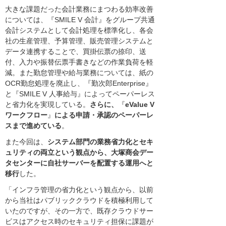
大きな課題だった会計業務にまつわる効率改善
については、『SMILE V 会計』をグループ共通
会計システムとして会計処理を標準化し、各会
社の生産管理、予算管理、販売管理システムと
データ連携することで、買掛伝票の捺印、送
付、入力や振替伝票手書きなどの作業負荷を軽
減。また勤怠管理や給与業務については、紙の
OCR勤怠処理を廃止し、『勤次郎Enterprise』
と『SMILE V 人事給与』によってペーパーレス
と省力化を実現している。
さらに、
『
eValue V
ワークフロー
』
による申請・承認のペーパーレ
スまで進めている
。
また今回は、
システム部門の業務省力化とセキ
ュリティの両立という観点から、大塚商会デー
タセンターに自社サーバーを配置する運用へと
移行
した。
「インフラ管理の省力化という観点から、以前
から当社はパブリッククラウドを積極利用して
いたのですが、その一方で、既存クラウドサー
ビスはアクセス時のセキュリティ担保に課題が