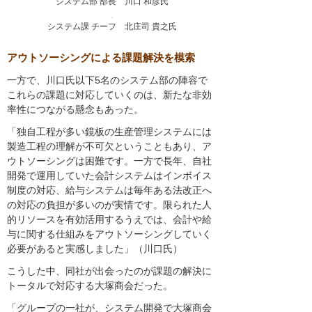
システム部 部長 川口 和彦氏
システム課 チーフ 北庄司 貴之氏
アウトソーシングによる課題解決を模索
一方で、川口氏以下5名のシステム部の陣容で
これらの課題に対応していくのは、新たな非効
率性につながる懸念もあった。
「独自工程が多い鏡板の生産管理システムには
製造工程の理解が不可欠ということもあり、ア
ウトソーシングは困難です。一方で長年、自社
開発で運用していた会計システムはインボイス
制度の対応、給与システムは毎年ある法改正へ
の対応の負担が多いのが実情です。限られた人
的リソースを有効活用するうえでは、会計や給
与に関する仕組みをアウトソーシングしていく
必要があると実感しました」（川口氏）
こうした中、同社が出会ったのが課題の解決に
トータルで対応する大塚商会だった。
「グループの一社が、システム開発で大塚商会