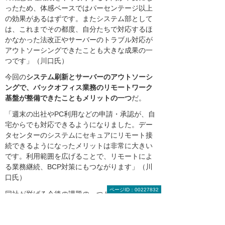
ったため、体感ベースではパーセンテージ以上
の効果があるはずです。またシステム部として
は、これまでその都度、自分たちで対応するほ
かなかった法改正やサーバーのトラブル対応が
アウトソーシングできたことも大きな成果の一
つです」（川口氏）
今回の
システム刷新とサーバーのアウトソーシ
ングで、バックオフィス業務のリモートワーク
基盤が整備できたこともメリットの一つ
だ。
「週末の出社やPC利用などの申請・承認が、自
宅からでも対応できるようになりました。デー
タセンターのシステムにセキュアにリモート接
続できるようになったメリットは非常に大きい
です。利用範囲を広げることで、リモートによ
る業務継続、BCP対策にもつながります」（川
口氏）
ページID：00227832
同社が挙げる今後の課題の一つが、ワークフロ
ーの活用推進だ。
「長年、紙書類が当たり前だった当社には、旅