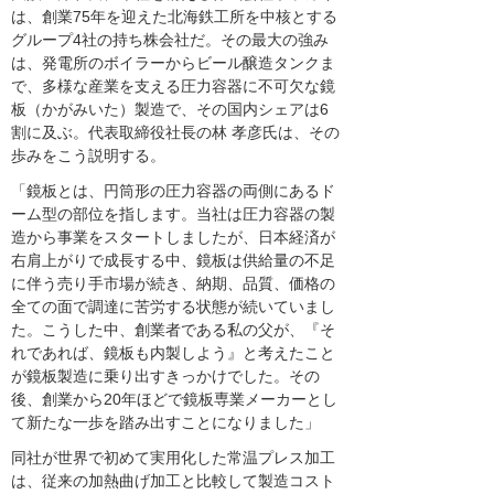
は、創業75年を迎えた北海鉄工所を中核とする
グループ4社の持ち株会社だ。その最大の強み
は、発電所のボイラーからビール醸造タンクま
で、多様な産業を支える圧力容器に不可欠な鏡
板（かがみいた）製造で、その国内シェアは6
割に及ぶ。代表取締役社長の林 孝彦氏は、その
歩みをこう説明する。
「鏡板とは、円筒形の圧力容器の両側にあるド
ーム型の部位を指します。当社は圧力容器の製
造から事業をスタートしましたが、日本経済が
右肩上がりで成長する中、鏡板は供給量の不足
に伴う売り手市場が続き、納期、品質、価格の
全ての面で調達に苦労する状態が続いていまし
た。こうした中、創業者である私の父が、『そ
れであれば、鏡板も内製しよう』と考えたこと
が鏡板製造に乗り出すきっかけでした。その
後、創業から20年ほどで鏡板専業メーカーとし
て新たな一歩を踏み出すことになりました」
同社が世界で初めて実用化した常温プレス加工
は、従来の加熱曲げ加工と比較して製造コスト