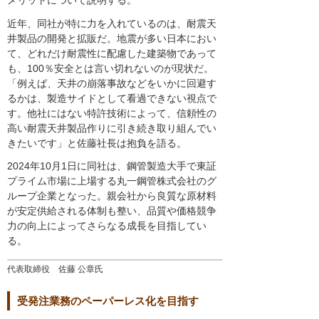
メリットについて説明する。
近年、同社が特に力を入れているのは、耐震天
井製品の開発と拡販だ。地震が多い日本におい
て、どれだけ耐震性に配慮した建築物であって
も、100％安全とは言い切れないのが現状だ。
「例えば、天井の崩落事故などをいかに回避す
るかは、製造サイドとして看過できない視点で
す。他社にはない特許技術によって、信頼性の
高い耐震天井製品作りに引き続き取り組んでい
きたいです」と佐藤社長は抱負を語る。
2024年10月1日に同社は、鋼管製造大手で東証
プライム市場に上場する丸一鋼管株式会社のグ
ループ企業となった。親会社から良質な原材料
が安定供給される体制も整い、品質や価格競争
力の向上によってさらなる成長を目指してい
る。
代表取締役 佐藤 公章氏
受発注業務のペーパーレス化を目指す