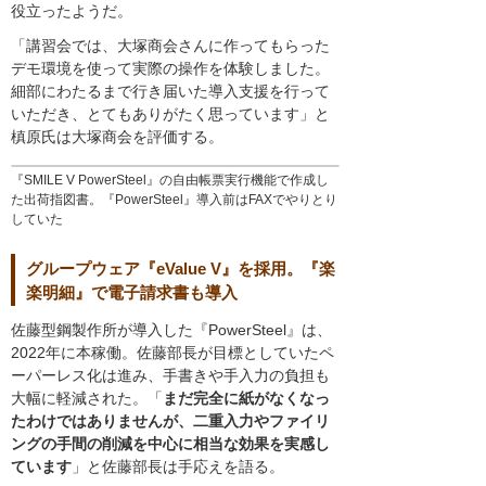
役立ったようだ。
「講習会では、大塚商会さんに作ってもらった
デモ環境を使って実際の操作を体験しました。
細部にわたるまで行き届いた導入支援を行って
いただき、とてもありがたく思っています」と
槙原氏は大塚商会を評価する。
『SMILE V PowerSteel』の自由帳票実行機能で作成し
た出荷指図書。『PowerSteel』導入前はFAXでやりとり
していた
グループウェア『eValue V』を採用。『楽
楽明細』で電子請求書も導入
佐藤型鋼製作所が導入した『PowerSteel』は、
2022年に本稼働。佐藤部長が目標としていたペ
ーパーレス化は進み、手書きや手入力の負担も
大幅に軽減された。「
まだ完全に紙がなくなっ
たわけではありませんが、二重入力やファイリ
ングの手間の削減を中心に相当な効果を実感し
ています
」と佐藤部長は手応えを語る。