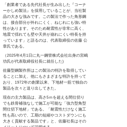
「創業者である先代社長が生み出した『コーナ
ーかしめ製法』を採用していることが、当社製
品の大きな強みです。この製法で作った角形鋼
は、接合部分が外れにくく、ねじれにも強い特
性があります。そのため耐震性が非常に高く、
地震で揺れても壁や天井が崩れにくい特長を持
っています」と語るのは、代表取締役の佐藤 公
章氏である。
（2025年4月1日に丸一鋼管株式会社出身の宮嶋
功氏が代表取締役社長に就任した)
佐藤型鋼製作所はこの製法の特許を取得してい
ることに加え、他にもさまざまな特許を持って
おり、1972年の創業以来、下地材一筋で独自の
製品を次々と送り出してきた。
現在の主力製品は、高さ5ｍを超える間仕切り
でも鉄骨補強なしで施工が可能な「強力型角型
間仕切下地材」である。「耐震性だけなく施工
性も高いので、工期の短縮やコストダウンにも
大きく貢献する製品です」と、佐藤社長はその