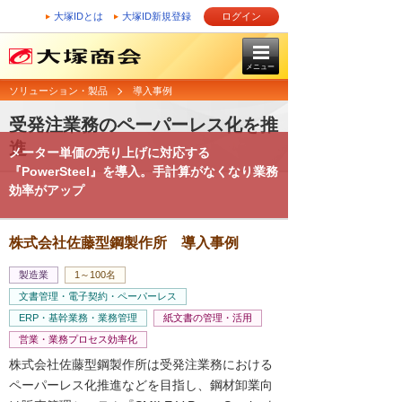
大塚IDとは
大塚ID新規登録
ログイン
メニュー
ソリューション・製品
導入事例
受発注業務のペーパーレス化を推
進
メーター単価の売り上げに対応する
『PowerSteel』を導入。手計算がなくなり業務
効率がアップ
株式会社佐藤型鋼製作所 導入事例
製造業
1～100名
文書管理・電子契約・ペーパーレス
ERP・基幹業務・業務管理
紙文書の管理・活用
営業・業務プロセス効率化
株式会社佐藤型鋼製作所は受発注業務における
ペーパーレス化推進などを目指し、鋼材卸業向