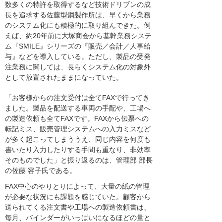
数多くの特許を取得するなど技術ドリブンの成
長を追求する佐藤型鋼製作所は、早くから業務
のシステム化にも積極的に取り組んできた。例
えば、約20年前に大塚商会から基幹業務システ
ム『SMILE』シリーズの『販売／会計／人事給
与』などを導入している。ただし、製品の受発
注業務に関しては、長らくシステム化の対象外
として放置されたままになっていた。
「お客様からの注文受付は全てFAXで行ってき
ました。製品を配送する車両の手配や、工場へ
の製造依頼も全てFAXです。FAXから伝票への
転記ミス、販売管理システムへの入力ミスなど
が多く起こってしまううえ、同じ内容を何度も
書いたり入力したりする手間も重なり、非効率
そのものでした」と振り返るのは、管理部 部長
の佐藤 容子氏である。
FAX中心のやりとりによって、大量の紙の管理
が必要な状況にも課題を感じていた。顧客から
送られてくる注文書や工場への製造依頼書は、
毎月、バインダーがいっぱいになるほどの量と