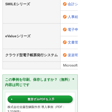
SMILEシリーズ
会計システム「SMILE V 会
人事給与システム「SMILE 
電子申請・承認システム「eV
eValueシリーズ
文書管理システム「eValu
クラウド型電子帳票発行システム
楽楽明細
Microsoft 365
この事例を印刷、保存しますか？（無料）＊
内容は同じです
整形ずみPDFを入手
株式会社佐藤型鋼製作所 導入事例（PDF：
3,316KB）