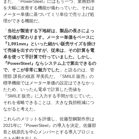
また、『PowerSteel』にはもう一つ、業務効率
を大幅に改善する機能が備わっていた。それは
メーター単価に基づいてミリ単位で売り上げ処
理ができる機能だ。
「
当社が製造する下地材は、製品の長さによっ
て売値が変わります。メーター単価をベースに
『1,991mm』といった細かい販売サイズを掛け
て売値を出すのですが、従来は、その計算を電
卓を使って手計算で行っていました。しかし、
『PowerSteel』ならシステム上で算出できるの
で、そこが非常に魅力でした
」と語るのは、管
理部 課長の槙原 琴美氏だ。『SMILE 販売』の
標準機能ではメーター単価の設定はできなかっ
たため、いったん電卓で計算した売値を
『SMILE 販売』に入力する手間が生じていた。
それを省略できることは、大きな負担軽減につ
ながると考えた。
これらのメリットを評価し、佐藤型鋼製作所は
2021年に『PowerSteel』の導入を決定。佐藤部
長と槙原氏を中心メンバーとする導入プロジェ
クトが動き出した。