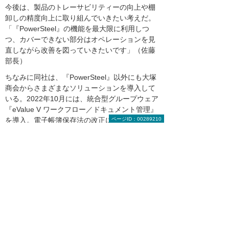
今後は、製品のトレーサビリティーの向上や棚
卸しの精度向上に取り組んでいきたい考えだ。
「『PowerSteel』の機能を最大限に利用しつ
つ、カバーできない部分はオペレーションを見
直しながら改善を図っていきたいです」（佐藤
部長）
ちなみに同社は、『PowerSteel』以外にも大塚
商会からさまざまなソリューションを導入して
いる。2022年10月には、統合型グループウェア
『eValue V ワークフロー／ドキュメント管理』
を導入。電子帳簿保存法の改正に対応し、仕入
ページID：00289210
れ先などから送られてくる電子請求書を保存・
管理するために採り入れた。2024年6月には、
郵便料金の値上げを機に請求書を電子発行する
ため、クラウド型電子帳票発行システム『楽楽
明細』を導入している。
独自の技術に磨きをかけつつ、IT投資を積極的
に推進し、業務変革にも取り組んでいる佐藤型
鋼製作所。佐藤社長は、「今後も少しずつシス
テム化に取り組んでいきたいので、大塚商会さ