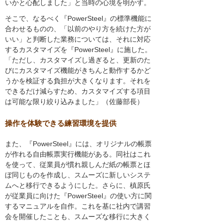
いかと心配しました」と当時の心境を明かす。
そこで、なるべく『PowerSteel』の標準機能に
合わせるものの、「以前のやり方を続けた方が
いい」と判断した業務については、それに対応
するカスタマイズを『PowerSteel』に施した。
「ただし、カスタマイズし過ぎると、更新のた
びにカスタマイズ機能がきちんと動作するかど
うかを検証する負担が大きくなります。それを
できるだけ減らすため、カスタマイズする項目
は可能な限り絞り込みました」（佐藤部長）
操作を体験できる練習環境を提供
また、『PowerSteel』には、オリジナルの帳票
が作れる自由帳票実行機能がある。同社はこれ
を使って、従業員が慣れ親しんだ紙の帳票とほ
ぼ同じものを作成し、スムーズに新しいシステ
ムへと移行できるようにした。さらに、槙原氏
が従業員に向けた『PowerSteel』の使い方に関
するマニュアルを自作。これを基に社内で講習
会を開催したことも、スムーズな移行に大きく