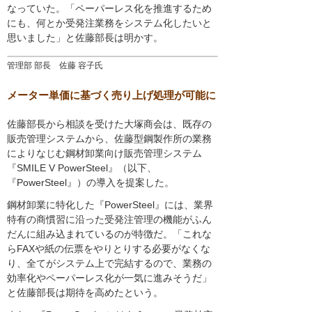
なっていた。「ペーパーレス化を推進するため
にも、何とか受発注業務をシステム化したいと
思いました」と佐藤部長は明かす。
管理部 部長 佐藤 容子氏
メーター単価に基づく売り上げ処理が可能に
佐藤部長から相談を受けた大塚商会は、既存の
販売管理システムから、佐藤型鋼製作所の業務
によりなじむ鋼材卸業向け販売管理システム
『SMILE V PowerSteel』（以下、
『PowerSteel』）の導入を提案した。
鋼材卸業に特化した『PowerSteel』には、業界
特有の商慣習に沿った受発注管理の機能がふん
だんに組み込まれているのが特徴だ。「これな
らFAXや紙の伝票をやりとりする必要がなくな
り、全てがシステム上で完結するので、業務の
効率化やペーパーレス化が一気に進みそうだ」
と佐藤部長は期待を高めたという。