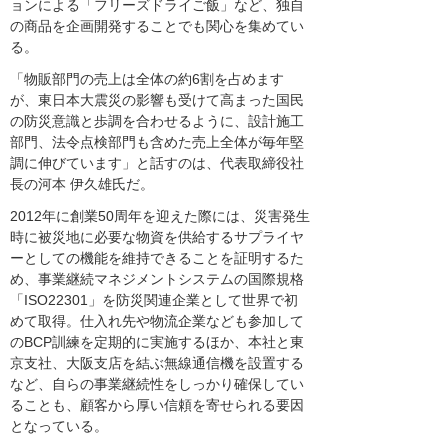
ョンによる「フリーズドライご飯」など、独自
の商品を企画開発することでも関心を集めてい
る。
「物販部門の売上は全体の約6割を占めます
が、東日本大震災の影響も受けて高まった国民
の防災意識と歩調を合わせるように、設計施工
部門、法令点検部門も含めた売上全体が毎年堅
調に伸びています」と話すのは、代表取締役社
長の河本 伊久雄氏だ。
2012年に創業50周年を迎えた際には、災害発生
時に被災地に必要な物資を供給するサプライヤ
ーとしての機能を維持できることを証明するた
め、事業継続マネジメントシステムの国際規格
「ISO22301」を防災関連企業として世界で初
めて取得。仕入れ先や物流企業なども参加して
のBCP訓練を定期的に実施するほか、本社と東
京支社、大阪支店を結ぶ無線通信機を設置する
など、自らの事業継続性をしっかり確保してい
ることも、顧客から厚い信頼を寄せられる要因
となっている。