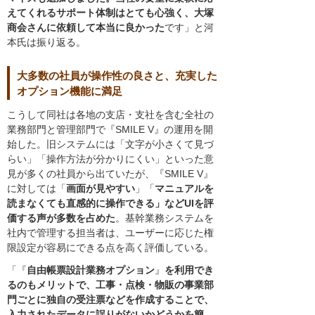
えてくれるサポート体制はとても心強く、大塚
商会さんに依頼して本当に良かった
です」と河
本氏は振り返る。
大多数の社員が操作性の良さと、充実した
オプション機能に満足
こうして同社は各地の支店・支社を含む全社の
業務部門と管理部門で『SMILE V』の運用を開
始した。旧システムには「文字が小さくて見づ
らい」「操作方法が分かりにくい」といった意
見が多くの社員から出ていたが、『SMILE V』
に対しては「
画面が見やすい
」「
マニュアルを
読まなくても直感的に操作できる」などUIを評
価する声が多数を占めた
。基幹業務システムを
社内で管理する担当者は、ユーザーに応じた権
限設定が容易にできる点を高く評価している。
「『
自由帳票設計業務オプション
』
を利用でき
るのもメリットで、工事・点検・物販の事業部
門ごとに独自の受注票などを作成することで、
入力されたデータに誤りがないかどうかを簡