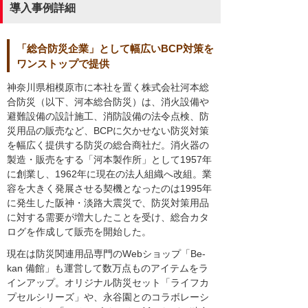
導入事例詳細
「総合防災企業」として幅広いBCP対策を
ワンストップで提供
神奈川県相模原市に本社を置く株式会社河本総
合防災（以下、河本総合防災）は、消火設備や
避難設備の設計施工、消防設備の法令点検、防
災用品の販売など、BCPに欠かせない防災対策
を幅広く提供する防災の総合商社だ。消火器の
製造・販売をする「河本製作所」として1957年
に創業し、1962年に現在の法人組織へ改組。業
容を大きく発展させる契機となったのは1995年
に発生した阪神・淡路大震災で、防災対策用品
に対する需要が増大したことを受け、総合カタ
ログを作成して販売を開始した。
現在は防災関連用品専門のWebショップ「Be-
kan 備館」も運営して数万点ものアイテムをラ
インアップ。オリジナル防災セット「ライフカ
プセルシリーズ」や、永谷園とのコラボレーシ