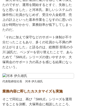
たのですが、運用を開始するとすぐ、失敗した
なと思いました」と河本氏。新しいシステムの
操作性に社員がなじめず、受注や入金処理、売
上の計上といった基本作業をこなすのに思いの
ほか時間がかかり、業務効率が低下してしまっ
たのだ。
「それに加えて保守などのサポート体制が不十
分だったこともあり、多くの社員から不満の声
が上がりました」と語るのは、総務部 部長の小
川 誠氏だ。ベンダーを切り替えたことで、あら
ためて『SMILE』シリーズの使いやすさや、大
塚商会のサポート力の高さを感じる結果になっ
たという。
代表取締役社長 河本 伊久雄氏
業務内容に即したカスタマイズも実施
そこで同社は、再び『SMILE』シリーズを運用
することを決断。大塚商会に相談したところ、