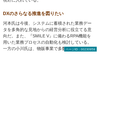
視野に入れている。
DXのさらなる推進を図りたい
河本氏は今後、システムに蓄積された業務デー
タを多角的な見地からの経営分析に役立てる意
向だ。また、『SMILE V』に備わるRPA機能を
用いた業務プロセスの自動化も検討している。
一方の小川氏は、物販事業で多数の製品を扱っ
ページID：00230959
ていることから在庫管理の効率向上に関心を寄
せており、参考となる他社の活用事例を詳しく
知りたいという。
「いずれは『SMILE V』と『eValue V』の連携
による機能拡張を予定していますが、当社の業
務にはまだまだ効率改善の余地がたくさんあり
ます。DX推進の観点から幅広いソリューション
の紹介も含めたアドバイスをしていただきたい
と思います」と、両氏は大塚商会への期待の言
葉を口にした。
大塚商会担当者からのコメント