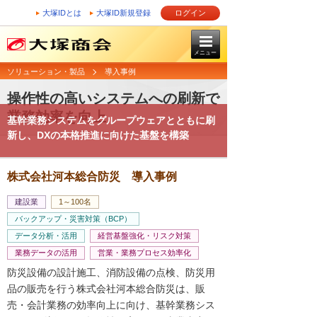
大塚IDとは
大塚ID新規登録
ログイン
メニュー
ソリューション・製品
導入事例
操作性の高いシステムへの刷新で
業務効率を向上
基幹業務システムをグループウェアとともに刷
新し、DXの本格推進に向けた基盤を構築
株式会社河本総合防災 導入事例
建設業
1～100名
バックアップ・災害対策（BCP）
データ分析・活用
経営基盤強化・リスク対策
業務データの活用
営業・業務プロセス効率化
防災設備の設計施工、消防設備の点検、防災用
品の販売を行う株式会社河本総合防災は、販
売・会計業務の効率向上に向け、基幹業務シス