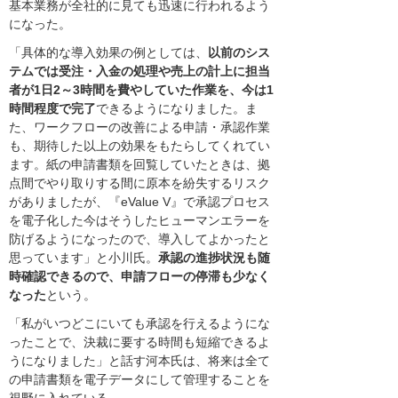
基本業務が全社的に見ても迅速に行われるよう
になった。
「具体的な導入効果の例としては、
以前のシス
テムでは受注・入金の処理や売上の計上に担当
者が1日2～3時間を費やしていた作業を、今は1
時間程度で完了
できるようになりました。ま
た、ワークフローの改善による申請・承認作業
も、期待した以上の効果をもたらしてくれてい
ます。紙の申請書類を回覧していたときは、拠
点間でやり取りする間に原本を紛失するリスク
がありましたが、『eValue V』で承認プロセス
を電子化した今はそうしたヒューマンエラーを
防げるようになったので、導入してよかったと
思っています」と小川氏。
承認の進捗状況も随
時確認できるので、申請フローの停滞も少なく
なった
という。
「私がいつどこにいても承認を行えるようにな
ったことで、決裁に要する時間も短縮できるよ
うになりました」と話す河本氏は、将来は全て
の申請書類を電子データにして管理することを