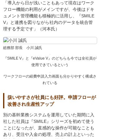
「導入から日が浅いこともあって現在はワーク
フロー機能の利用がメインですが、今後はドキ
ュメント管理機能も積極的に活用し、『SMILE
V』と連携を図りながら社内のデータを統合管
理する予定です」（河本氏）
総務部 部長 小川 誠氏
『SMILE V』と『eValue V』のどちらも今では全社員が
使用できているという
ワークフローの経費申請入力画面も分かりやすく構成さ
れている
扱いやすさが社員にも好評。申請フローが
改善され生産性アップ
別の基幹業務システムを運用していた期間に入
社した社員は『SMILE』シリーズを初めて使う
ことになったが、直感的な操作が可能なことも
あり、受注や入金の処理、売上の計上といった