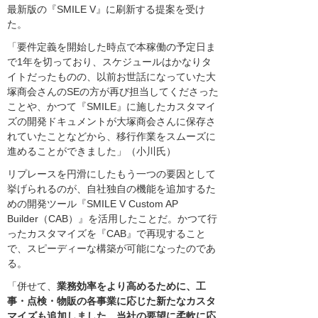
最新版の『SMILE V』に刷新する提案を受け
た。
「要件定義を開始した時点で本稼働の予定日ま
で1年を切っており、スケジュールはかなりタ
イトだったものの、以前お世話になっていた大
塚商会さんのSEの方が再び担当してくださった
ことや、かつて『SMILE』に施したカスタマイ
ズの開発ドキュメントが大塚商会さんに保存さ
れていたことなどから、移行作業をスムーズに
進めることができました」（小川氏）
リプレースを円滑にしたもう一つの要因として
挙げられるのが、自社独自の機能を追加するた
めの開発ツール『SMILE V Custom AP
Builder（CAB）』を活用したことだ。かつて行
ったカスタマイズを『CAB』で再現すること
で、スピーディーな構築が可能になったのであ
る。
「併せて、
業務効率をより高めるために、工
事・点検・物販の各事業に応じた新たなカスタ
マイズも追加しました。当社の要望に柔軟に応