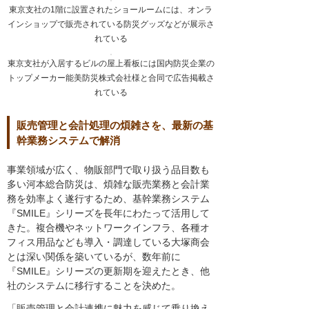
東京支社の1階に設置されたショールームには、オンラ
インショップで販売されている防災グッズなどが展示さ
れている
東京支社が入居するビルの屋上看板には国内防災企業の
トップメーカー能美防災株式会社様と合同で広告掲載さ
れている
販売管理と会計処理の煩雑さを、最新の基
幹業務システムで解消
事業領域が広く、物販部門で取り扱う品目数も
多い河本総合防災は、煩雑な販売業務と会計業
務を効率よく遂行するため、基幹業務システム
『SMILE』シリーズを長年にわたって活用して
きた。複合機やネットワークインフラ、各種オ
フィス用品なども導入・調達している大塚商会
とは深い関係を築いているが、数年前に
『SMILE』シリーズの更新期を迎えたとき、他
社のシステムに移行することを決めた。
「販売管理と会計連携に魅力を感じて乗り換え