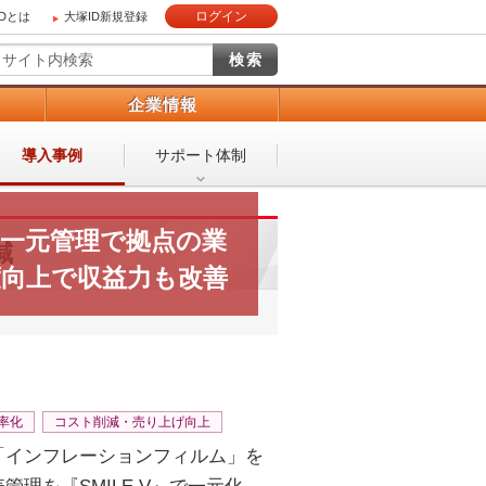
ログイン
IDとは
大塚ID新規登録
）
企業情報
導入事例
サポート体制
る一元管理で拠点の業
減
度向上で収益力も改善
率化
コスト削減・売り上げ向上
「インフレーションフィルム」を