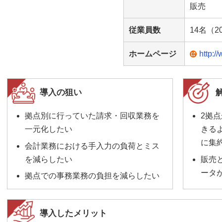
販売
従業員数
14名（2
ホームページ
http://
導入の狙い
拠点別に行っていた請求・回収業務を
2拠点
一元化したい
きる
に集
会計業務における手入力の負荷とミス
を減らしたい
販売
ータ
拠点での事務業務の負担を減らしたい
導入したメリット