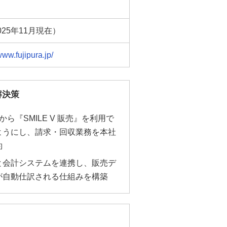
025年11月現在）
www.fujipura.jp/
解決策
から『SMILE V 販売』を利用で
ようにし、請求・回収業務を本社
約
と会計システムを連携し、販売デ
が自動仕訳される仕組みを構築