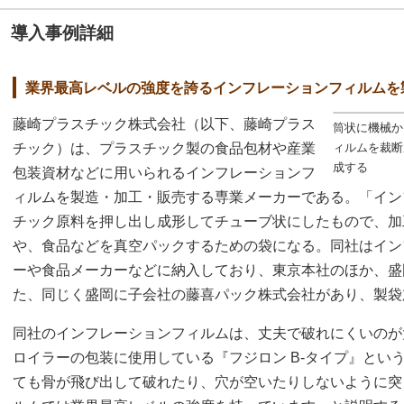
導入事例詳細
業界最高レベルの強度を誇るインフレーションフィルムを
藤崎プラスチック株式会社（以下、藤崎プラス
筒状に機械か
チック）は、プラスチック製の食品包材や産業
ィルムを裁断
成する
包装資材などに用いられるインフレーションフ
ィルムを製造・加工・販売する専業メーカーである。「イン
チック原料を押し出し成形してチューブ状にしたもので、加
や、食品などを真空パックするための袋になる。同社はイン
ーや食品メーカーなどに納入しており、東京本社のほか、盛
た、同じく盛岡に子会社の藤喜パック株式会社があり、製袋
同社のインフレーションフィルムは、丈夫で破れにくいのが
ロイラーの包装に使用している『フジロン B-タイプ』とい
ても骨が飛び出して破れたり、穴が空いたりしないように突