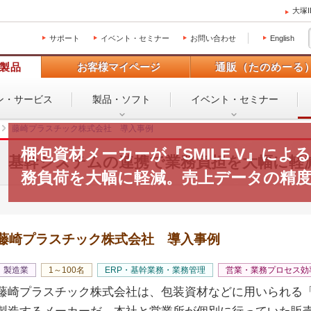
大塚
サポート
イベント・セミナー
お問い合わせ
English
製品
お客様マイページ
通販（たのめーる
ン・
サービス
製品・ソフト
イベント・
セミナー
藤崎プラスチック株式会社 導入事例
梱包資材メーカーが『SMILE V』によ
基幹システムの連携で業務負担を大幅に軽
務負荷を大幅に軽減。売上データの精
藤崎プラスチック株式会社 導入事例
製造業
1～100名
ERP・基幹業務・業務管理
営業・業務プロセス効
藤崎プラスチック株式会社は、包装資材などに用いられる