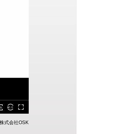
株式会社OSK