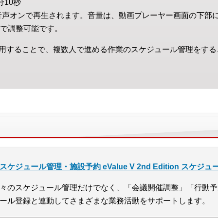
分10秒
音声オンで再生されます。音量は、動画プレーヤー画面の下部
で調整可能です。
用することで、複数人で進める作業のスケジュール管理をする
スケジュール管理・施設予約 eValue V 2nd Edition スケジュ
々のスケジュール管理だけでなく、「会議開催調整」「行動予
ール登録と連動してさまざまな業務活動をサポートします。