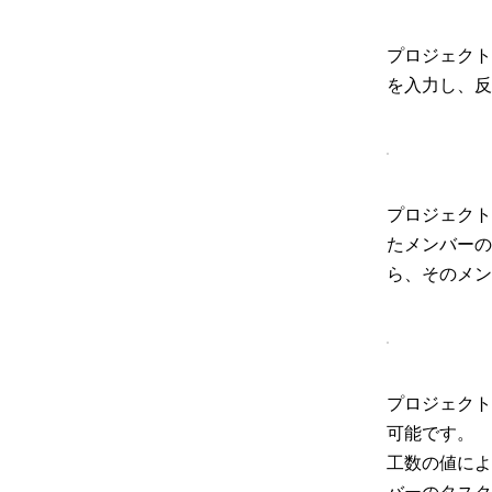
プロジェクト
を入力し、反
プロジェクト
たメンバーの
ら、そのメン
プロジェクト
可能です。
工数の値によ