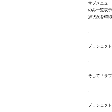
サブメニュー
のみ一覧表示
捗状況を確認
プロジェクト
そして「サブ
プロジェクト