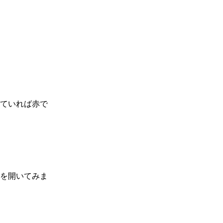
ていれば赤で
を開いてみま