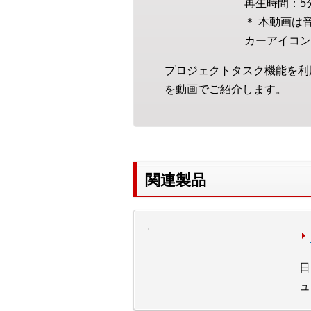
再生時間：5
＊ 本動画は
カーアイコン
プロジェクトタスク機能を利
を動画でご紹介します。
関連製品
日
ュ