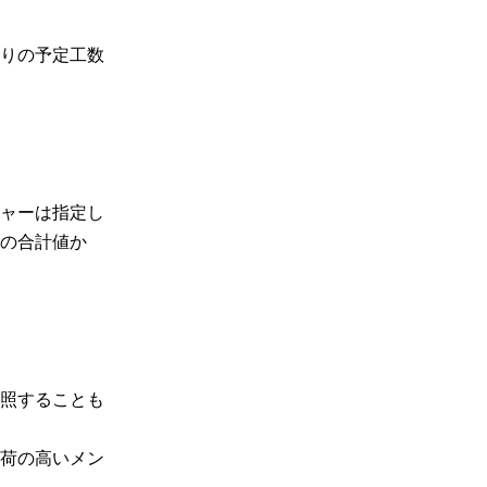
りの予定工数
ャーは指定し
の合計値か
照することも
荷の高いメン