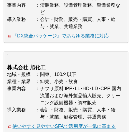
事業内容
清装業務、設備管理業務、警備業務な
ど
導入業務
会計・財務、販売・購買、人事・給
与・就業、共通業務
『DX統合パッケージ』であらゆる業務に対応
株式会社 旭化工
地域・規模
関東、100名以下
業種・業界
卸売、小売・飲食
事業内容
ナフサ原料 IPP･LL･HD･LD･CPP 国内
流通および海外製品輸入販売、クリー
ニング設備機器・資材販売
導入業務
会計・財務、販売・購買、人事・給
与・就業、顧客管理、共通業務
使いやすく見やすいSFAで活用度が一気に高まる