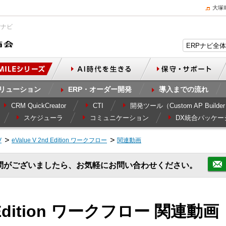
大塚
Pナビ
リューション
ERP・オーダー開発
導入までの流れ
CRM QuickCreator
CTI
開発ツール（Custom AP Builde
スケジューラ
コミュニケーション
DX統合パッケー
V
eValue V 2nd Edition ワークフロー
関連動画
問がございましたら、お気軽にお問い合わせください。
nd Edition ワークフロー 関連動画