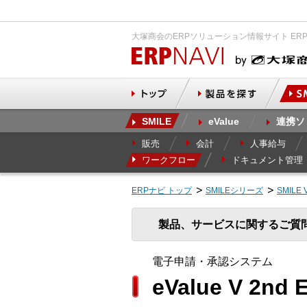
大塚商会のERPソリューション情報サイト ER
SMILE
eValue
連携ソ
販売
会計
人事給与
ワークフロー
ドキュメント管理
ERPナビ トップ
SMILEシリーズ
SMILE 
製品、サービスに関するご質
電子申請・承認システム
eValue V 2