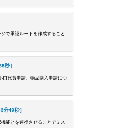
ージで承認ルートを作成すること
分36秒］
て小口旅費申請、物品購入申請につ
［6分49秒］
認機能とを連携させることでミス