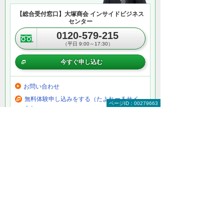
【総合受付窓口】大塚商会 インサイドビジネス
センター
0120-579-215
（平日 9:00～17:30）
今すぐ申し込む
お問い合わせ
無料体験申し込みをする（たよれーるサイ
ページID：00279663
ト）
＊メールでの連絡をご希望の方も、お問い合わせボタンをご利
用ください。
以下のようなご相談でもお客様に寄り添い、
具体的な解決方法をアドバイスします
どこから手をつければよいか分からない
検討すべきポイントを教えてほしい
自社に必要なものを提案してほしい
予算内で最適なプランを提案してほしい
何から相談したらよいのか分からない方はこ
ちら（ITよろず相談窓口）