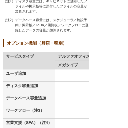
（注1）ディスク容量には、キャビネットに登録したフ
ァイルや掲示板等に添付したファイルの容量が
加算されます。
（注2）データベース容量には、スケジューラ／施設予
約／掲示板／ToDo／回覧板／ワークフローに登
録したデータの容量が加算されます。
オプション機能（月額・税別）
サービスタイプ
アルファオフィス
メガタイプ
ユーザ追加
10ユーザ/
ディスク容量追加
データベース容量追加
ワークフロー（注3）
営業支援（SFA）（注4）