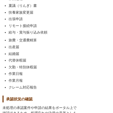
稟議（りんぎ）書
扶養家族変更届
出張申請
リモート接続申請
給与・賞与振り込み依頼
旅費・交通費精算
出産届
結婚届
代替休暇届
欠勤・特別休暇届
作業日報
作業月報
クレーム対応報告
承認状況の確認
未処理の承認案件や申請の結果をポータル上で
確認できるため、処理忘れや決裁の見落としを