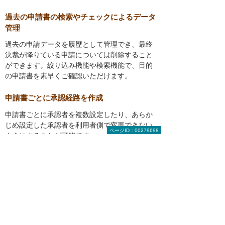
過去の申請書の検索やチェックによるデータ
管理
過去の申請データを履歴として管理でき、最終
決裁が降りている申請については削除すること
ができます。絞り込み機能や検索機能で、目的
の申請書を素早くご確認いただけます。
申請書ごとに承認経路を作成
申請書ごとに承認者を複数設定したり、あらか
じめ設定した承認者を利用者側で変更できない
ページID：00279698
ようにすることが可能です。
承認方法では、「全員の承認が必要」、もしく
は「いずれか1人の承認が必要」のどちらかを
選択することができ、これらのルート設定によ
り企業の申請・承認ルールの徹底化が図れま
す。
確認者（決裁権限なし）を設定