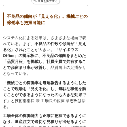
画像を拡大する
不良品の傾向が「見える化」。機械ごとの
稼働率も把握可能に
システム化による効果は、さまざまな場面で表
れている。まず、
不良品の件数や傾向が
「
見え
る化
」
された
ことが大きい。『
サイボウズ
Office
』
の掲示板に、不良品の傾向をまとめた
「
品質月報
」
を掲載し、社員全員で共有するこ
とで歩留まり率が改善
し、品質向上の足掛かり
となっている。
「
機械ごとの稼働率を毎週報告するようにした
ことで現場を
『
見える化
』
し、無駄な稼働を防
ぐことができるようになったのも大きな効果
で
す」と技術部部長 兼 工場長の佐藤 章志氏は語
る。
工場全体の稼働能力も正確に把握できるように
なり、量産注文で適切な見積りが出せるように