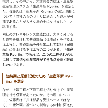
検討し、その中から、大塚商会の繰返・量産型
生産管理システム『生産革新 Ryu-jin』を選定し
た。佐藤氏は『生産革新 Ryu-jin』の選定理由に
ついて「当社のものづくりに適合した運用が可
能であることが大きな決め手になりました」と
説明する。
同社のフレネルレンズ製造には、大きく分ける
と原料を成形して共通部品（仕掛品）を作る上
流工程と、共通部品を外形加工して製品（完成
品）に仕上げる下流工程の二つがある。『
生産
革新 Ryu-jin
』
であれば、二つの工程それぞれ
に対して適切な生産管理ができる点を高く評価
した
のである。
短納期と原価低減のため『生産革新 Ryu-
jin』を選定
なぜ、上流工程と下流工程を切り分けて生産管
理を行う必要があったのか。その理由につい
て、佐藤氏は「共通部品を受注ベースではな
く、生産計画に基づいて製造する体制に変えた