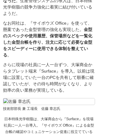
なった
。生産管理システムの導入は、日本特殊
光学樹脂の競争力強化に着実に結び付いている
ようだ。
なお同社は、『サイボウズ Office』を使って、
懸案であった金型管理の強化も実現した。
金型
のスペックや使用履歴、保管場所などを一覧化
した金型台帳を作り、注文に応じて必要な金型
をスピーディーに使用できる体制を整えてい
る
。
さらに現場の社員に一人一台ずつ、大塚商会か
らタブレット端末『Surface』を導入。以前は現
場に設置していた一台のPCを共有して順番に確
認していたが、その待ち時間がなくなり、より
効率の良い業務が実現している。
技術部部長 兼 工場長 佐藤 章志氏
日本特殊光学樹脂は、大塚商会から『Surface』を現場
社員に一人一台導入。『サイボウズ Office』による金型
台帳の確認やコミュニケーション促進に役立てている