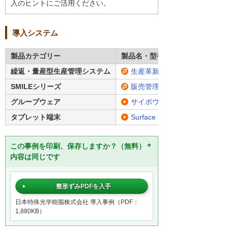
入のヒントにご活用ください。
導入システム
製品カテゴリー
製品名・型番
繰返・量産型生産管理システム
生産革新 Ryu-jin SMILE V
SMILEシリーズ
販売管理システム「SMILE V
グループウェア
サイボウズ Office
タブレット端末
Surface
この事例を印刷、保存しますか？（無料）＊
内容は同じです
整形ずみPDFを入手
日本特殊光学樹脂株式会社 導入事例（PDF：
1,880KB）