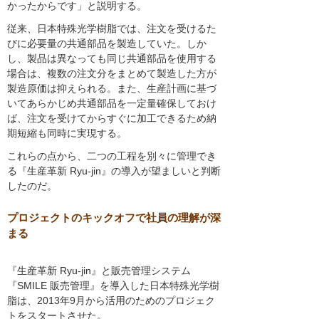
かったからです」と説明する。
従来、日本特殊光学樹脂では、注文を受けるた
びに必要量の共通部品を製造していた。しか
し、製品は異なっても同じ共通部品を使用する
場合は、複数の注文分をまとめて製造した方が
製造原価は抑えられる。また、生産計画に基づ
いてあらかじめ共通部品を一定量確保しておけ
ば、注文を受けてからすぐに加工できるため納
期短縮も同時に実現する。
これらの点から、二つの工程を別々に管理でき
る『生産革新 Ryu-jin』の導入が望ましいと判断
したのだ。
プロジェクトのキックオフで社員の理解が深
まる
『生産革新 Ryu-jin』と販売管理システム
『SMILE 販売管理』を導入した日本特殊光学樹
脂は、2013年9月から活用のためのプロジェク
トをスタートさせた。