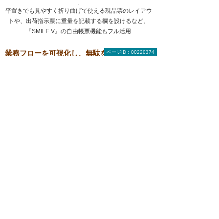
平置きでも見やすく折り曲げて使える現品票のレイアウ
トや、出荷指示票に重量を記載する欄を設けるなど、
『SMILE V』の自由帳票機能もフル活用
業務フローを可視化し、無駄をなくす取り組
ページID：00220374
みを推進
日本特殊光学樹脂は2019年、『
生産革新 Ryu-
jin SMILE V
』
にバージョンアップ
。
これを機
に、同社はシステムの活用をさらに推し進めよ
うとしている
。
関谷氏は「生産実績などをシステムに入力する
という習慣は根付きましたが、共通部品を生産
計画に基づいて用意しておくという当初の目的
は、残念ながらまだ定着していません。今回の
システムバージョンアップを機に本格的に取り
組んでいきたい」と語る。
佐藤代表取締役は、今後の計画として「受注か
ら出荷までの業務フローを可視化して、無駄な
作業をなくし、自動化する取り組みを進めてい