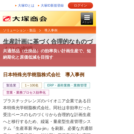
大塚IDとは
大塚ID新規登録
ログイン
メニュー
ソリューション・製品
導入事例
生産計画に基づく合理的なものづ
くりの実現へ
共通部品（仕掛品）の効率良い計画生産で、短
納期化と原価低減を目指す
日本特殊光学樹脂株式会社 導入事例
製造業
1～100名
ERP・基幹業務・業務管理
営業・業務プロセス効率化
プラスチックレンズのパイオニア企業である日
本特殊光学樹脂株式会社。同社は非効率だった
受注ベースのものづくりから合理的な計画生産
へと移行するため、繰返・量産型生産管理シス
テム『生産革新 Ryu-jin』を刷新。必要な共通部