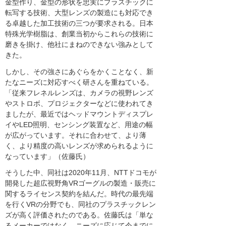
金型作り、金型の形状を忠実にプラスチックに
転写する技術、大型レンズの製造にも対応でき
る卓越した加工技術の三つが要求される。日本
特殊光学樹脂は、創業当初からこれらの技術に
磨きを掛け、他社にまねのできない強みとして
きた。
しかし、その強さにあぐらをかくことなく、新
たなニーズに対応すべく研さんを重ねている。
「従来フレネルレンズは、カメラの視野レンズ
やストロボ、プロジェクターなどに使われてき
ましたが、最近ではヘッドマウントディスプレ
イやLED照明、センシング装置など、用途の幅
が広がっています。それに合わせて、より薄
く、より精度の高いレンズが求められるように
なっています」（佐藤氏）
そうした中、同社は2020年11月、NTTドコモが
開発した超広視野角VRゴーグルの製造・販売に
関するライセンス契約を結んだ。時代の最先端
を行くVRの分野でも、同社のプラスチックレン
ズが高く評価されたのである。佐藤氏は「単な
るメーカーではなく、ニーズに応じて今までに