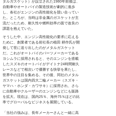
タルガスケット）が設立された1980年前後は、
自動車やオートバイの製造技術が劇的に進歩
し、各社がエンジンの高性能化を競い合ってい
た。ところが、当時は非金属のガスケットが主
流だったため、耐久性や燃料効率の面で改良の
課題を抱えていた。
そうした中、エンジン高性能化の要求に応える
ために、創業者である前社長の植田 耕作氏が開
発して世に送り出したのがメタルガスケット
だ。これがオートバイのパーツメーカーである
ヨシムラに採用されると、そのエンジンを搭載
したスズキのオートバイがデイトナ24時間耐久
レースなどで相次いで優勝する快挙を果たし、
世界中の注目を集める。その後、同社のメタル
ガスケットは国内四大二輪メーカー（スズキ・
ヤマハ・ホンダ・カワサキ）に採用され、さら
に自動車やクルーザーのエンジンなどにも販路
を拡大。現在は、国内25％、海外75％ほどの比
率でグローバルなビジネスを展開している。
「当社の強みは、長年メーカーさんと一緒に高