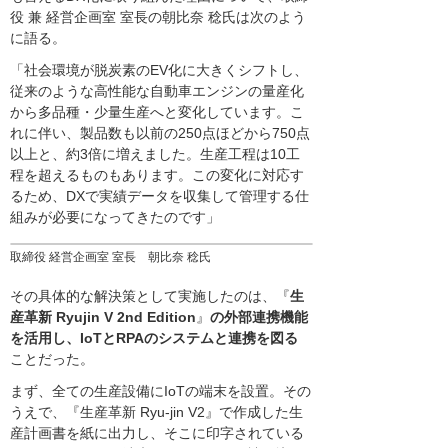
役 兼 経営企画室 室長の朝比奈 稔氏は次のよう
に語る。
「社会環境が脱炭素のEV化に大きくシフトし、
従来のような高性能な自動車エンジンの量産化
から多品種・少量生産へと変化しています。こ
れに伴い、製品数も以前の250点ほどから750点
以上と、約3倍に増えました。生産工程は10工
程を超えるものもあります。この変化に対応す
るため、DXで実績データを収集して管理する仕
組みが必要になってきたのです」
取締役 経営企画室 室長 朝比奈 稔氏
その具体的な解決策として実施したのは、『
生
産革新 Ryujin V 2nd Edition
』
の外部連携機能
を活用し、IoTとRPAのシステムと連携を図る
ことだった。
まず、全ての生産設備にIoTの端末を設置。その
うえで、『生産革新 Ryu-jin V2』で作成した生
産計画書を紙に出力し、そこに印字されている