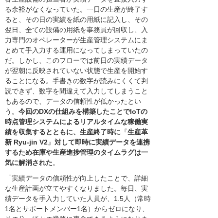
る余裕がなくなっていた。一日の生産が終了す
ると、その日の実績を紙の用紙に記入し、その
翌日、全ての設備の用紙を事務員が回収し、入
力専門のオペレーターが生産管理システムにま
とめて手入力する運用になってしまっていたの
だ。しかし、このフローでは前日の実績データ
が翌朝に反映されていない状態で生産を開始す
ることになる。手書きの数字が読みにくくて判
読できず、数字を間違えて入力してしまうこと
もあるので、データの信頼性が低かったとい
う。
今回のDXの仕組みを構築したことでIoTの
時点管理システムによるリアルタイムな稼働実
績を収集するとともに、生産終了時に
『
生産革
新 Ryu-jin V2
』
対して即時に実績データを連携
するため在庫や生産進捗管理のタイムラグは一
気に解消された
。
「実績データの信頼性が向上したことで、詳細
な生産計画が立てやすくなりました。毎日、実
績データを手入力していた人員が、1.5人（常時
1名とサポートメンバー1名）からゼロになり、