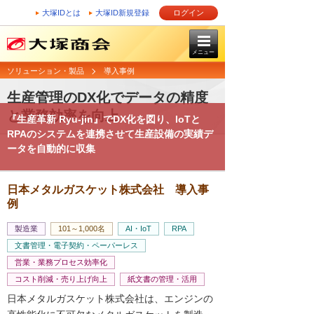
大塚IDとは
大塚ID新規登録
ログイン
メニュー
ソリューション・製品
導入事例
生産管理のDX化でデータの精度
と業務効率を向上
『生産革新 Ryu-jin』でDX化を図り、IoTと
RPAのシステムを連携させて生産設備の実績デ
ータを自動的に収集
日本メタルガスケット株式会社 導入事
例
製造業
101～1,000名
AI・IoT
RPA
文書管理・電子契約・ペーパーレス
営業・業務プロセス効率化
コスト削減・売り上げ向上
紙文書の管理・活用
日本メタルガスケット株式会社は、エンジンの