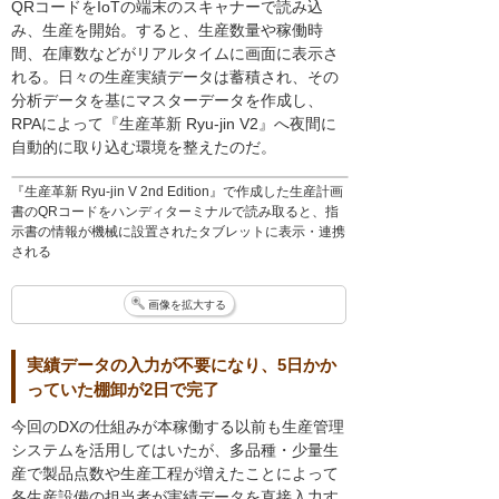
QRコードをIoTの端末のスキャナーで読み込
み、生産を開始。すると、生産数量や稼働時
間、在庫数などがリアルタイムに画面に表示さ
れる。日々の生産実績データは蓄積され、その
分析データを基にマスターデータを作成し、
RPAによって『生産革新 Ryu-jin V2』へ夜間に
自動的に取り込む環境を整えたのだ。
『生産革新 Ryu-jin V 2nd Edition』で作成した生産計画
書のQRコードをハンディターミナルで読み取ると、指
示書の情報が機械に設置されたタブレットに表示・連携
される
画像を拡大する
実績データの入力が不要になり、5日かか
っていた棚卸が2日で完了
今回のDXの仕組みが本稼働する以前も生産管理
システムを活用してはいたが、多品種・少量生
産で製品点数や生産工程が増えたことによって
各生産設備の担当者が実績データを直接入力す