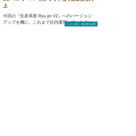
上
今回の『生産革新 Ryu-jin V2』へのバージョン
アップを機に、これまで社内運用していたデー
ページID：00261345
タベースサーバー、アプリケーションサーバー
を大塚商会のデータセンターを活用してクラウ
ド化した効果も大きいという。
自社で運用管理
するよりもはるかに安全でメンテナンスの手間
がないだけでなく、5年ごとにサーバーを入れ
替えていたコストも低減できる
。
1997年から今日まで、同社は『生産革新 Ryu-
jin』を一貫して活用してきた。その主たる理由
は、在庫管理の機能が優れていることや使いや
すさに加え、大塚商会のサポート力にあるとい
う。「30年近いお付き合いで当社の業務内容を
熟知されているので、我々の意見を吸い上げて
最適な提案をしてくださいます。大塚商会さん
の全面的な協力を得て、DX化は我々が望むべき
形になってきました。今後、そのメリットを従
業員が実感して効果的に活用していけば、会社
の利益率の向上につながる好循環が生まれると