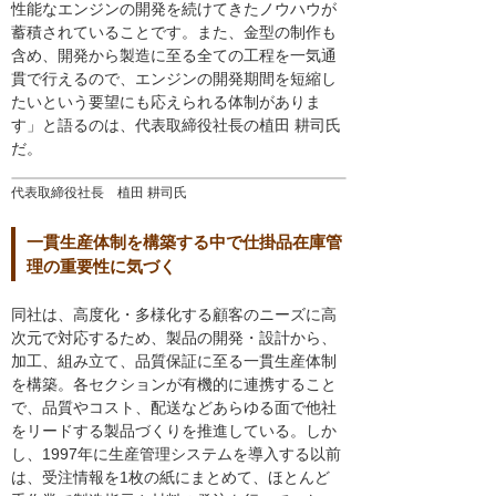
性能なエンジンの開発を続けてきたノウハウが
蓄積されていることです。また、金型の制作も
含め、開発から製造に至る全ての工程を一気通
貫で行えるので、エンジンの開発期間を短縮し
たいという要望にも応えられる体制がありま
す」と語るのは、代表取締役社長の植田 耕司氏
だ。
代表取締役社長 植田 耕司氏
一貫生産体制を構築する中で仕掛品在庫管
理の重要性に気づく
同社は、高度化・多様化する顧客のニーズに高
次元で対応するため、製品の開発・設計から、
加工、組み立て、品質保証に至る一貫生産体制
を構築。各セクションが有機的に連携すること
で、品質やコスト、配送などあらゆる面で他社
をリードする製品づくりを推進している。しか
し、1997年に生産管理システムを導入する以前
は、受注情報を1枚の紙にまとめて、ほとんど