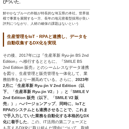
びついた
。
鮮やかなブルーの外観が特長的な埼玉県の本社。世界規
模で事業を展開する一方、長年の地元密着型採用が良い
評判につながり、人材の確保の課題はないという
生産管理をIoT・RPAと連携し、データを
自動収集するDX化を実現
その後、2017年には『生産革新 Ryu-jin BS 2nd
Edition』へ移行するとともに、『SMILE BS
2nd Edition 販売』とのシームレスなデータ連携
を図り、生産管理と販売管理を一体化して、業
務効率をより一層高めている。さらに、
2023年
2月に
『
生産革新 Ryu-jin V 2nd Edition（以
下、
『
生産革新 Ryu-jin V2
』
）
』
と
『
SMILE V
2nd Edition 販売（以下、
『
SMILE V2 販
売
』
）
』
へバージョンアップ
。
同時に、IoTと
RPAのシステムとも連携させることで、これま
で手入力していた業務を自動化する本格的なDX
化に着手した
。この、IT活用の第二フェーズと
も言えるDX化に取り組んだ理由について、取締