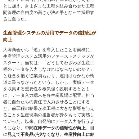
とに加え、さまざまな工程を組み合わせた工程
間管理の自由度の高さが決め手となって採用す
るに至った。
生産管理システムの活用でデータの信頼性が
向上
大塚商会から『遉』を導入したことを契機に、
生産管理システム活用のファーストステップが
スタート。当初は、「どうしてわざわざ生産工
程のデータを入力しなければならないのか？」
と疑念を抱く従業員もおり、運用はなかなか軌
道に乗らなかったという。しかし、実績データ
を収集する重要性を根気強く説明するととも
に、データ入力端末を各生産現場に配置。担当
者に自分たちの責任で入力させることにする
と、前工程の結果が次工程に大きな影響を与え
ることを生産現場の担当者が身をもって実感し
ていった。以来、自発的にデータ入力を行うよ
うになり、
中間在庫データの信頼性が向上
。
目
に見えて不良品が少なくなり、生産性向上に結