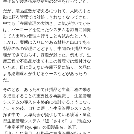
手作業で製造指示や材料の発注を行っていた。
だが、製品点数が増えるにつれて、人間の手と
勘に頼る管理では対処しきれなくなってきた。
中でも「在庫管理の大切さ」に気が付いてから
は、バーコードを使ったシステムを独自に開発
して入出庫の管理を行うことも試みたという。
しかし、実態は入り口である材料と出口である
製品のみの管理にとどまり、中間の仕掛品の管
理ができておらず、課題が残った。例えば、生
産工程で不良品が出てもこの管理では気付けな
いため、目に見えない在庫不足に陥り、欠品に
よる納期遅れが生じるケースなどがあったの
だ。
そのとき、あらためて仕掛品と生産工程の動き
を把握することの重要性を再認識し、生産管理
システムの導入を本格的に検討するようになっ
た。その後、自社に適した生産管理システムを
探す中で、大塚商会が提供している繰返・量産
型生産管理システム『遉（さすが）』（現在の
『生産革新 Ryu-jin』の旧製品名、以下、
『遉』）に着目。仕掛品の在庫管理が行えるこ