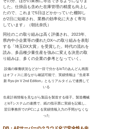
その分、ほかの業務に専念できるようになりま
した。仕掛品も含めた在庫管理の精度も向上し
たので、これまで5日ほどかかっていた棚卸し
が2日に短縮され、業務の効率化に大きく寄与
しています」（朝比奈氏）
同社のこの取り組みは高く評価され、2023年、
県内中小企業等の優れたDXへの取り組みを表彰
する「埼玉DX大賞」を受賞した。時代の流れを
読み、多品種少量生産を強みに変える決意の取
り組みは、多くの企業の参考となっていく。
設備の稼働状況などが一目で分かるIoTのあんどん画面
はオフィスに居ながら確認可能で、実績情報は『生産革
新 Ryu-jin V 2nd Edition』ともリアルタイムで連携して
いる
生産計画情報を見ながら製品を製造する様子。製造機械
とIoTシステムの連携で、紙の指示票に実績を記載し、
翌日事務所でのPCによる実績情報入力の手間がなくな
った
DB・APサーバーのクラウド化で安全性も向