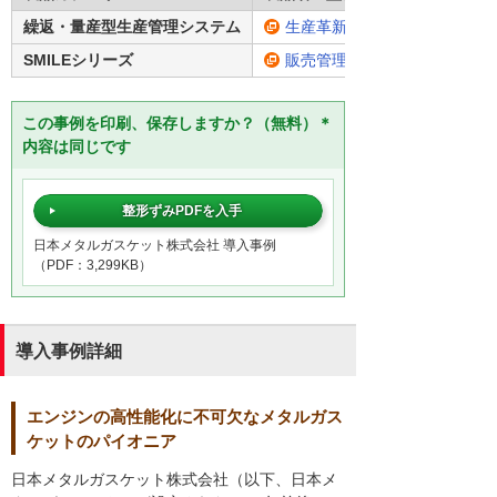
繰返・量産型生産管理システム
生産革新 Ryu-jin V 2nd Editio
SMILEシリーズ
販売管理システム「SMILE V2
この事例を印刷、保存しますか？（無料）＊
内容は同じです
整形ずみPDFを入手
日本メタルガスケット株式会社 導入事例
（PDF：3,299KB）
導入事例詳細
エンジンの高性能化に不可欠なメタルガス
ケットのパイオニア
日本メタルガスケット株式会社（以下、日本メ