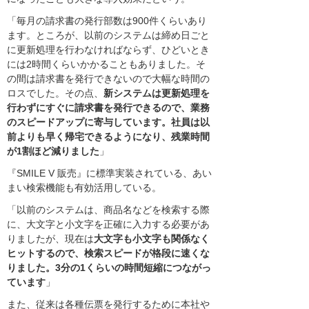
「毎月の請求書の発行部数は900件くらいあり
ます。ところが、以前のシステムは締め日ごと
に更新処理を行わなければならず、ひどいとき
には2時間くらいかかることもありました。そ
の間は請求書を発行できないので大幅な時間の
ロスでした。その点、
新システムは更新処理を
行わずにすぐに請求書を発行できるので、業務
のスピードアップに寄与しています。社員は以
前よりも早く帰宅できるようになり、残業時間
が1割ほど減りました
」
『SMILE V 販売』に標準実装されている、あい
まい検索機能も有効活用している。
「以前のシステムは、商品名などを検索する際
に、大文字と小文字を正確に入力する必要があ
りましたが、現在は
大文字も小文字も関係なく
ヒットするので、検索スピードが格段に速くな
りました。3分の1くらいの時間短縮につながっ
ています
」
また、従来は各種伝票を発行するために本社や