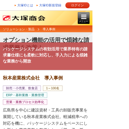
大塚IDとは
大塚ID新規登録
ログイン
メニュー
ソリューション・製品
導入事例
オプション機能の活用で煩雑な請
求業務を改善！
パッケージシステムの有効活用で業界特有の請
求書仕様にも柔軟に対応し、手入力による煩雑
な業務から開放
秋本産業株式会社 導入事例
卸売・小売業、飲食店
1～100名
ERP・基幹業務・業務管理
営業・業務プロセス効率化
広島県を中心に建設資材・工具の卸販売事業を
展開している秋本産業株式会社。軽減税率への
対応を機に、パッケージシステムをベースにし