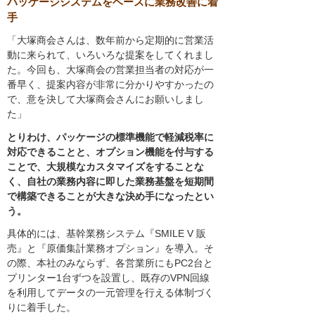
パッケージシステムをベースに業務改善に着
手
「大塚商会さんは、数年前から定期的に営業活
動に来られて、いろいろな提案をしてくれまし
た。今回も、大塚商会の営業担当者の対応が一
番早く、提案内容が非常に分かりやすかったの
で、意を決して大塚商会さんにお願いしまし
た」
とりわけ、パッケージの標準機能で軽減税率に
対応できることと、オプション機能を付与する
ことで、大規模なカスタマイズをすることな
く、自社の業務内容に即した業務基盤を短期間
で構築できることが大きな決め手になったとい
う。
具体的には、基幹業務システム『SMILE V 販
売』と『原価集計業務オプション』を導入。そ
の際、本社のみならず、各営業所にもPC2台と
プリンター1台ずつを設置し、既存のVPN回線
を利用してデータの一元管理を行える体制づく
りに着手した。