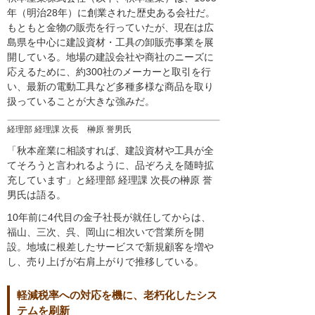
年（明治28年）に創業された歴史ある会社だ。
もともと金物の販売を行っていたが、現在は広
島県を中心に建設資材・工具の卸販売事業を展
開している。地場の建設会社や商社のニーズに
応えるために、約300社のメーカーと取引を行
い、最新の電動工具など多種多様な商品を取り
扱っていることが大きな強みだ。
経理部 経理課 次長 榊原 誉男氏
「秋本産業に相談すれば、建設資材や工具が全
てそろうと言われるように、品ぞろえを随時拡
充しています」と経理部 経理課 次長の榊原 誉
男氏は語る。
10年前に4代目の金子社長が就任してからは、
福山、三次、呉、岡山に相次いで営業所を開
設。地域に根差したサービスで新規顧客を増や
し、売り上げが右肩上がりで推移している。
軽減税率への対応を機に、老朽化したシス
テムを刷新