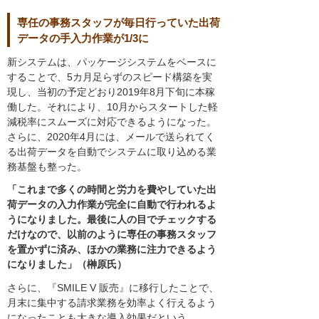
専任の事務スタッフが毎日行っていた出荷
データの手入力作業が1/3に
新システムは、パッケージシステムをベースに
することで、5カ月足らずのスピード構築を実
現し、当初の予定どおり2019年8月下旬に本稼
働した。それにより、10月からスタートした軽
減税率にスムーズに対応できるようになった。
さらに、2020年4月には、メールで送られてく
る出荷データを自動でシステムに取り込める業
務基盤も整った。
「これまで多くの時間と労力を費やしていた出
荷データの入力作業が完全に自動で行われるよ
うになりました。最後に人の目でチェックする
だけなので、以前のように専任の事務スタッフ
を置かずに済み、ほかの業務に注力できるよう
になりました」（榊原氏）
さらに、『SMILE V 販売』に移行したことで、
月末に集中する請求業務を効率よく行えるよう
になったことも大きな導入効果だという。