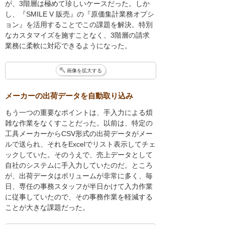
が、3階層は極めて珍しいケースだった。しか
し、『SMILE V 販売』の『原価集計業務オプシ
ョン』を活用することでこの課題を解決。特別
なカスタマイズを施すことなく、3階層の請求
業務に柔軟に対応できるようになった。
画像を拡大する
メーカーの出荷データを自動取り込み
もう一つの重要なポイントは、手入力による煩
雑な作業をなくすことだった。以前は、特定の
工具メーカーからCSV形式の出荷データがメー
ルで送られ、それをExcelでリスト表示してチェ
ックしていた。そのうえで、売上データとして
自社のシステムに手入力していたのだ。ところ
が、出荷データはボリュームが非常に多く、毎
日、専任の事務スタッフが半日かけて入力作業
に従事していたので、その事務作業を軽減する
ことが大きな課題だった。