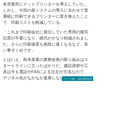
各営業所にドットプリンターを導入していた。
しかし、今回の新システムの導入に合わせて普
通紙に印刷できるプリンターに置き換えたこと
で、印刷コストも軽減している。
「これまで印刷会社に発注していた専用の複写
伝票が不要になり、紙代がかなり削減されまし
た。さらに印刷速度も格段に速くなるなど、良
い事ずくめです」
とはいえ、秋本産業の業務改善の取り組みはス
タートラインに立ったばかりだ。建設資材や工
具は今も電話やFAXによる注文が主流なので、
デジタル化がなかなか進展しないのが実情だと
ページID：00199318
いう。そうした中、今後の課題は一部の商品で
先行して実施している在庫管理のシステム化を
全社規模で実現することだ。それにより、発注
業務や入出庫業務のさらなる効率向上を目指
す。
大塚商会担当者からのコメント