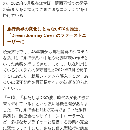
の、2025年3月現在は大阪・関西万博での需要
の高まりを見据えてさまざまなコンテンツを仕
掛けている。
旅行業界の変化にともないDXを推進。
『Dream Journey Cue』のファーストユ
ーザーに
読売旅行では、45年前から自社開発のシステム
を活用して旅行予約の手配や財務諸表の作成と
いった業務を行ってきた。しかし、現在利用し
ているシステムの保守管理が2024年7月で終了
するにあたり、新規システムを導入するか、あ
るいは保守契約を再延長するかの決断を迫られ
たという。
「当時、『私たちはDXの波、時代の変化の波に
乗り遅れている』という強い危機意識がありま
した。昔は旅行会社1社で完結できていた旅行
業務も、航空会社やサイトコントローラーな
ど、多様なサプライヤーと連携する形態へ完全
に変わってきました。さらに個人型旅行の航空