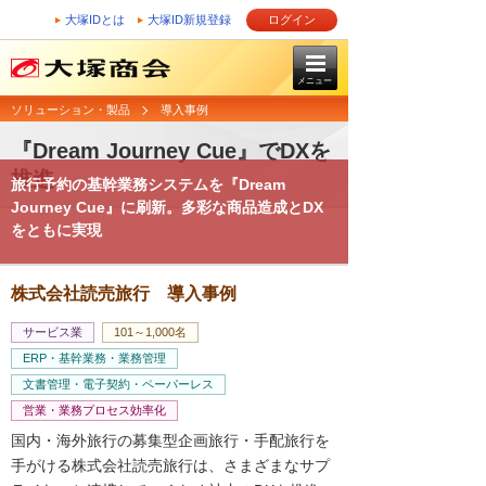
大塚IDとは
大塚ID新規登録
ログイン
メニュー
ソリューション・製品
導入事例
『Dream Journey Cue』でDXを
推進
旅行予約の基幹業務システムを『Dream
Journey Cue』に刷新。多彩な商品造成とDX
をともに実現
株式会社読売旅行 導入事例
サービス業
101～1,000名
ERP・基幹業務・業務管理
文書管理・電子契約・ペーパーレス
営業・業務プロセス効率化
国内・海外旅行の募集型企画旅行・手配旅行を
手がける株式会社読売旅行は、さまざまなサプ