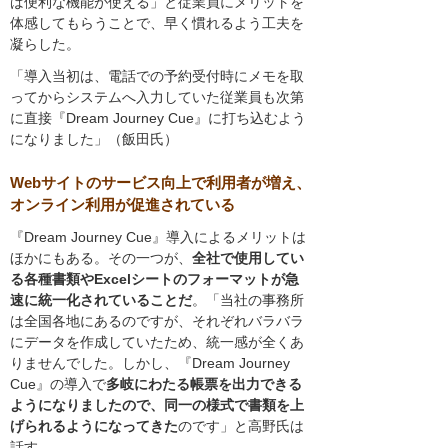
ば便利な機能が使える」と従業員にメリットを
体感してもらうことで、早く慣れるよう工夫を
凝らした。
「導入当初は、電話での予約受付時にメモを取
ってからシステムへ入力していた従業員も次第
に直接『Dream Journey Cue』に打ち込むよう
になりました」（飯田氏）
Webサイトのサービス向上で利用者が増え、
オンライン利用が促進されている
『Dream Journey Cue』導入によるメリットは
ほかにもある。その一つが、
全社で使用してい
る各種書類やExcelシートのフォーマットが急
速に統一化されていることだ
。「当社の事務所
は全国各地にあるのですが、それぞれバラバラ
にデータを作成していたため、統一感が全くあ
りませんでした。しかし、『Dream Journey
Cue』の導入で
多岐にわたる帳票を出力できる
ようになりましたので、同一の様式で書類を上
げられるようになってきた
のです」と高野氏は
話す。