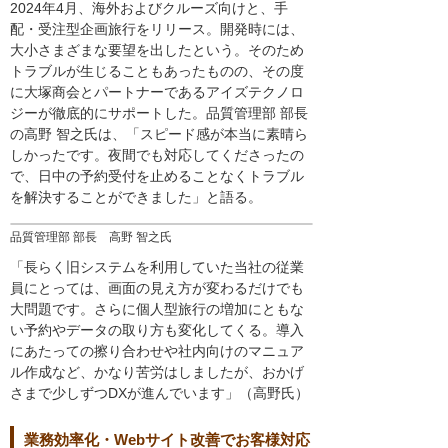
2024年4月、海外およびクルーズ向けと、手
配・受注型企画旅行をリリース。開発時には、
大小さまざまな要望を出したという。そのため
トラブルが生じることもあったものの、その度
に大塚商会とパートナーであるアイズテクノロ
ジーが徹底的にサポートした。品質管理部 部長
の高野 智之氏は、「スピード感が本当に素晴ら
しかったです。夜間でも対応してくださったの
で、日中の予約受付を止めることなくトラブル
を解決することができました」と語る。
品質管理部 部長 高野 智之氏
「長らく旧システムを利用していた当社の従業
員にとっては、画面の見え方が変わるだけでも
大問題です。さらに個人型旅行の増加にともな
い予約やデータの取り方も変化してくる。導入
にあたっての擦り合わせや社内向けのマニュア
ル作成など、かなり苦労はしましたが、おかげ
さまで少しずつDXが進んでいます」（高野氏）
業務効率化・Webサイト改善でお客様対応