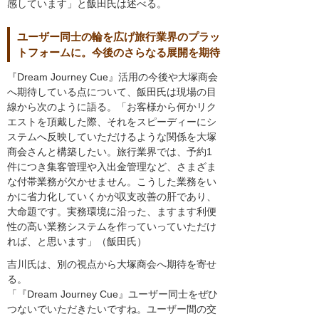
感しています」と飯田氏は述べる。
ユーザー同士の輪を広げ旅行業界のプラッ
トフォームに。今後のさらなる展開を期待
『Dream Journey Cue』活用の今後や大塚商会
へ期待している点について、飯田氏は現場の目
線から次のように語る。「お客様から何かリク
エストを頂戴した際、それをスピーディーにシ
ステムへ反映していただけるような関係を大塚
商会さんと構築したい。旅行業界では、予約1
件につき集客管理や入出金管理など、さまざま
な付帯業務が欠かせません。こうした業務をい
かに省力化していくかが収支改善の肝であり、
大命題です。実務環境に沿った、ますます利便
性の高い業務システムを作っていっていただけ
れば、と思います」（飯田氏）
吉川氏は、別の視点から大塚商会へ期待を寄せ
る。
「『Dream Journey Cue』ユーザー同士をぜひ
つないでいただきたいですね。ユーザー間の交