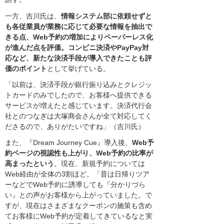
一方、吉川氏は、
情報システム部に依頼せずと
も各従業員が業務に応じて必要な情報を抽出で
きる点、Web予約の増加によりペーパーレス化
が進んだ点を評価。コンビニ決済やPayPay対
応など、新たな決済手段が導入できたことも評
価のポイント
として挙げている。
「以前は、決済手段が銀行振り込みとクレジッ
トカードのみでしたので、お客様へ提供できる
サービスが増えたと感じています。決済代行会
社とのつなぎは大塚商会さんが全て対応してく
ださるので、ありがたいですね」（吉川氏）
また、『Dream Journey Cue』導入後、
Web予
約ページの視認性も上がり、Web予約の比率が
高まったという
。現在、新規予約については
Web経由が全体の3割ほど。「昔は日帰りツア
ーなどでWeb予約に誘導しても『分かりづら
い』との声がお客様から上がっていました。で
すが、現在はさまざまなクーポンの施策も含め
てお客様にWeb予約が定着してきているなと実