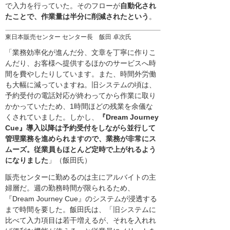
で入力を行っていた。そのフローが
自動化され
たことで、作業量は半分に削減されたという
。
東日本販売センター センター長 飯田 卓次氏
「業務効率化が進んだ分、文章を丁寧に作りこ
んだり、お客様へ提供するほかのサービスへ時
間を費やしたりしています。また、時間外労働
も大幅に減っていますね。旧システムの頃は、
予約受付の電話対応が終わってから作業に取り
かかっていたため、1時間ほどの残業を余儀な
くされていました。しかし、
『Dream Journey
Cue』導入以降は予約受付をしながら並行して
管理業務を進められますので、業務が非常にス
ムーズ。従業員もほとんど定時で上がれるよう
になりました
」（飯田氏）
販売センターに勤めるのは主にアルバイトの主
婦層だ。週の勤務時間が限られるため、
『Dream Journey Cue』のシステムが浸透する
まで時間を要した。飯田氏は、「旧システムに
比べて入力項目は若干増えるが、それを入れれ