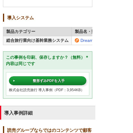
導入システム
製品カテゴリー
製品名・型番
総合旅行業向け基幹業務システム
Dream Journey Cue
この事例を印刷、保存しますか？（無料）＊
内容は同じです
整形ずみPDFを入手
株式会社読売旅行 導入事例（PDF：3,954KB）
導入事例詳細
読売グループならではのコンテンツで顧客