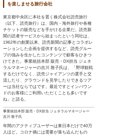
を楽しませる旅行会社
東京都中央区に本社を置く株式会社読売旅行
（以下、読売旅行）は、国内・海外旅行や各種
チケットの販売などを手がける企業だ。読売新
聞の読者サービスから始まったという同社は、
1962年の創業以来、読売新聞の記事とコラボレ
ーションした企画を提供するなど、読売グルー
プの強みを生かしたコンテンツで顧客をひきつ
けてきた。事業統括本部 販売・DX担当 ジェネ
ラルマネージャーの吉川 敦子氏は、「野球観戦
するだけでなく、読売ジャイアンツの選手と交
流したり、グラウンドを見学したりできるツア
ーは当社ならではです。最近ですとインバウン
ドのお客様にご利用いただくことも多いです
ね」と語る。
事業統括本部 販売・DX担当 ジェネラルマネージャー
吉川 敦子氏
年間のアクティブユーザーは東日本だけで40万
人ほど。コロナ禍には需要が落ち込んだもの