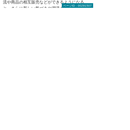
流や商品の相互販売などができるようになる
ページID：00291507
と、さらに新しい気づきや潮流が生まれてくる
のではないでしょうか」というのが吉川氏の見
解だ。
最後に高野氏は「『Dream Journey Cue』の導
入により、旧システムの頃よりできることが増
えた、可能性が広がったと実感しています」
と、しみじみと締めくくった。
「旅行商品は煩雑ですが、ファーストタッチで
も操作ができるような、究極的に人に優しいシ
ステムを目指していただきたい。そうして
『Dream Journey Cue』が、多くの旅行会社が
利用する日本一の旅行予約プラットフォームへ
と成長していけば、当社にとっても非常にメリ
ットが大きいのではないかと考えています」
（高野氏）
大塚商会担当者からのコメント