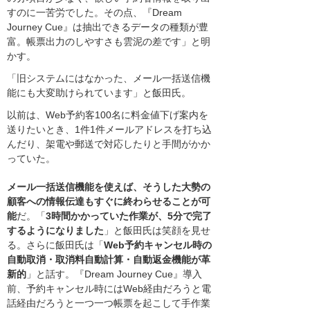
すのに一苦労でした。その点、『Dream
Journey Cue』は抽出できるデータの種類が豊
富。帳票出力のしやすさも雲泥の差です」と明
かす。
「旧システムにはなかった、メール一括送信機
能にも大変助けられています」と飯田氏。
以前は、Web予約客100名に料金値下げ案内を
送りたいとき、1件1件メールアドレスを打ち込
んだり、架電や郵送で対応したりと手間がかか
っていた。
メール一括送信機能を使えば、そうした大勢の
顧客への情報伝達もすぐに終わらせることが可
能
だ。「
3時間かかっていた作業が、5分で完了
するようになりました
」と飯田氏は笑顔を見せ
る。さらに飯田氏は「
Web予約キャンセル時の
自動取消・取消料自動計算・自動返金機能が革
新的
」と話す。『Dream Journey Cue』導入
前、予約キャンセル時にはWeb経由だろうと電
話経由だろうと一つ一つ帳票を起こして手作業