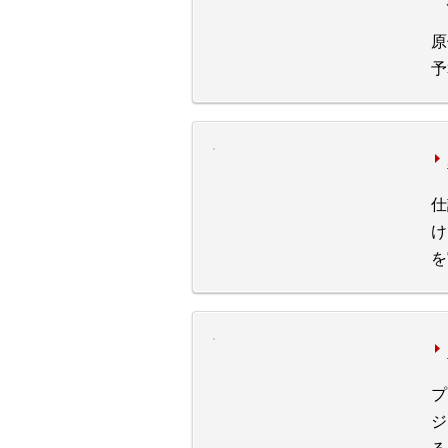
原
予
仕
け
を
プ
ジ