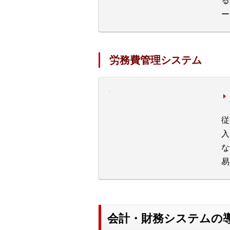
る
ー
労務費管理システム
従
入
な
易
会計・財務システムの