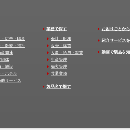
業務で探す
お困りごとから
版・広告・印刷
会計・財務
紹介サービスを
護・医療・福祉
販売・購買
動画で製品を知
動産関連
人事・給与・就業
業団体
生産管理
舗・施設
顧客管理
行・ホテル
共通業務
の他サービス
製品名で探す