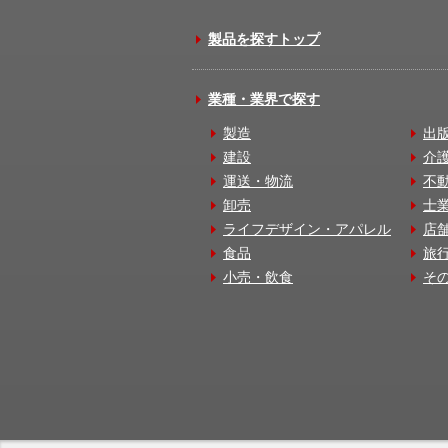
製品を探すトップ
業種・業界で探す
製造
出
建設
介
運送・物流
不
卸売
士
ライフデザイン・アパレル
店
食品
旅
小売・飲食
そ