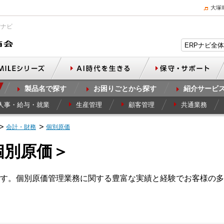
大塚
Pナビ
製品名で探す
お困りごとから探す
紹介サービ
人事・給与・就業
生産管理
顧客管理
共通業務
会計・財務
個別原価
個別原価＞
す。個別原価管理業務に関する豊富な実績と経験でお客様の多