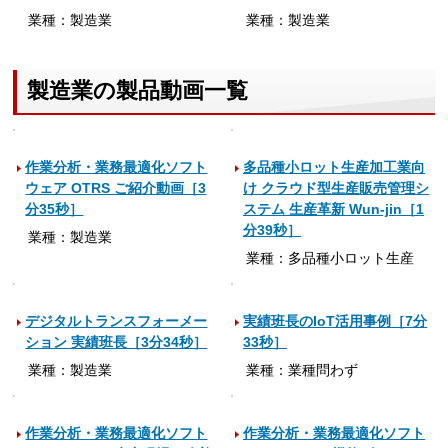
業種：製造業
業種：製造業
製造業の製品動画一覧
作業分析・業務最適化ソフト
多品種小ロット生産加工業向
ウェア OTRS ご紹介動画［3
け クラウド型生産販売管理シ
分35秒］
ステム 生産革新 Wun-jin［1
分39秒］
業種：製造業
業種：多品種小ロット生産
デジタルトランスフォーメー
実績班長のIoT活用事例［7分
ション 実績班長［3分34秒］
33秒］
業種：製造業
業種：業種問わず
作業分析・業務最適化ソフト
作業分析・業務最適化ソフト