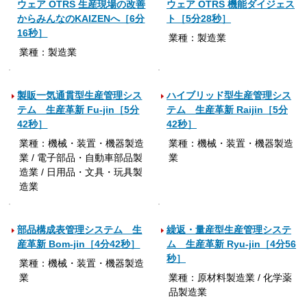
ウェア OTRS 生産現場の改善
ウェア OTRS 機能ダイジェス
からみんなのKAIZENへ［6分
ト［5分28秒］
16秒］
業種：製造業
業種：製造業
製販一気通貫型生産管理シス
ハイブリッド型生産管理シス
テム 生産革新 Fu-jin［5分
テム 生産革新 Raijin［5分
42秒］
42秒］
業種：機械・装置・機器製造
業種：機械・装置・機器製造
業 / 電子部品・自動車部品製
業
造業 / 日用品・文具・玩具製
造業
部品構成表管理システム 生
繰返・量産型生産管理システ
産革新 Bom-jin［4分42秒］
ム 生産革新 Ryu-jin［4分56
秒］
業種：機械・装置・機器製造
業
業種：原材料製造業 / 化学薬
品製造業