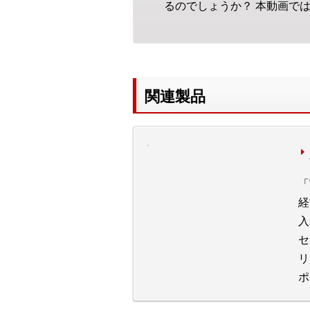
るのでしょうか？ 本動画で
関連製品
「
経
入
セ
リ
ポ