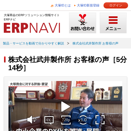
大塚IDとは
大塚ID新規登録
ログイン
大塚商会のERPソリューション情報サイト
ERPナビ
製品・サービスを動画で分かりやすく解説
株式会社武井製作所 お客様の声
株式会社武井製作所 お客様の声［5分
14秒］