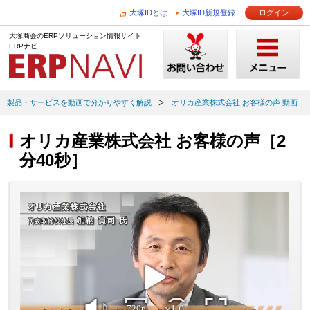
大塚IDとは
大塚ID新規登録
ログイン
大塚商会のERPソリューション情報サイト
ERPナビ
製品・サービスを動画で分かりやすく解説
オリカ産業株式会社 お客様の声 動画
オリカ産業株式会社 お客様の声［2
分40秒］