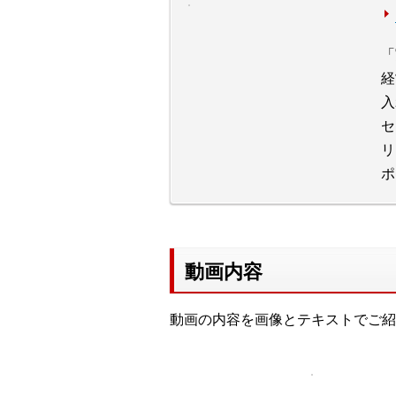
「
経
入
セ
リ
ポ
動画内容
動画の内容を画像とテキストでご紹