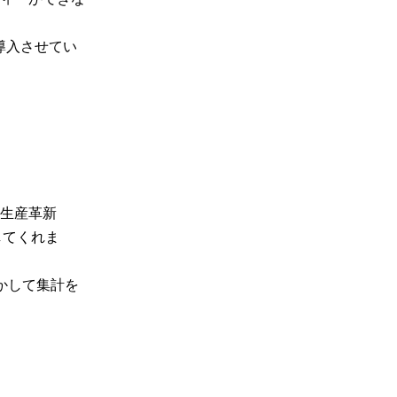
、導入させてい
生産革新
してくれま
かして集計を