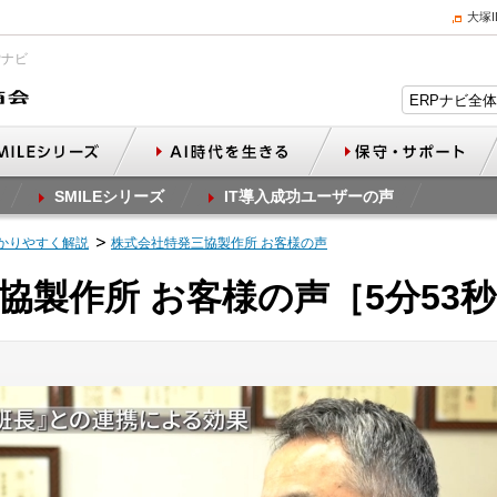
大塚
Pナビ
SMILEシリーズ
IT導入成功ユーザーの声
かりやすく解説
株式会社特発三協製作所 お客様の声
協製作所 お客様の声［5分53