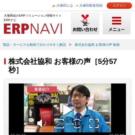
大塚IDとは
大塚ID新規登録
ログイン
大塚商会のERPソリューション情報サイト
ERPナビ
製品・サービスを動画で分かりやすく解説
株式会社協和 お客様の声 動画
株式会社協和 お客様の声［5分57
秒］