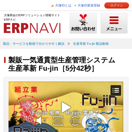
大塚IDとは
大塚ID新規登録
ログイン
大塚商会のERPソリューション情報サイト
ERPナビ
製品・サービスを動画で分かりやすく解説
生産革新 Fu-jin 製品動画
製販一気通貫型生産管理システム
生産革新 Fu-jin［5分42秒］