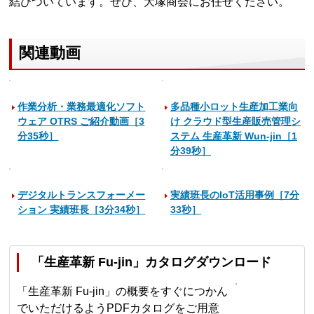
結びついています。ぜひ、大塚商会にお任せください。
関連動画
作業分析・業務最適化ソフト
多品種小ロット生産加工業向
ウェア OTRS ご紹介動画［3
け クラウド型生産販売管理シ
分35秒］
ステム 生産革新 Wun-jin［1
分39秒］
デジタルトランスフォーメー
実績班長のIoT活用事例［7分
ション 実績班長［3分34秒］
33秒］
「生産革新 Fu-jin」カタログダウンロード
「生産革新 Fu-jin」の概要をすぐにつかん
でいただけるようPDFカタログをご用意