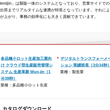
Blendjin」は製販一体のシステムとなっており、営業サイドで
出荷までリアルタイムな連携が特長となっています。それによ
が上がり、事務の効率化にも大きく貢献できています。
多品種小ロット生産加工業向
デジタルトランスフォーメ
け クラウド型生産販売管理シ
ション 実績班長［3分34秒
ステム 生産革新 Wun-jin［1
業種：製造業
分39秒］
業種：多品種小ロット生産
in」カタログダウンロード