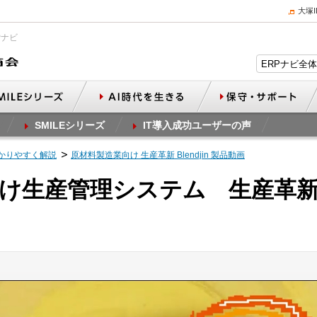
大塚
Pナビ
SMILEシリーズ
IT導入成功ユーザーの声
かりやすく解説
原材料製造業向け 生産革新 Blendjin 製品動画
生産管理システム 生産革新 Bl