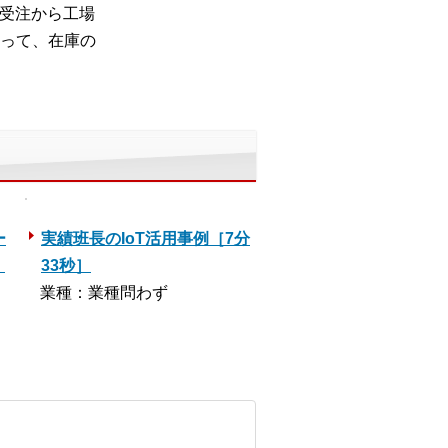
の受注から工場
って、在庫の
ー
実績班長のIoT活用事例［7分
］
33秒］
業種：業種問わず