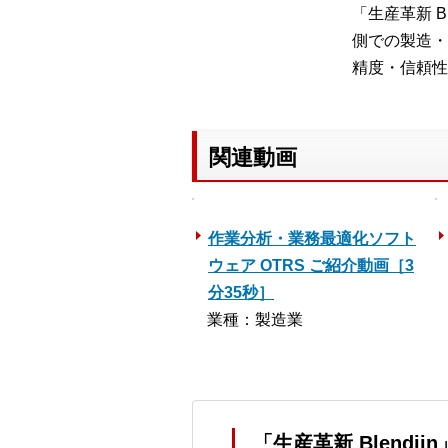
「生産革新 
側での製造・
精度・信頼性
関連動画
作業分析・業務最適化ソフト
ウェア OTRS ご紹介動画［3
分35秒］
業種：製造業
「生産革新 Blendj