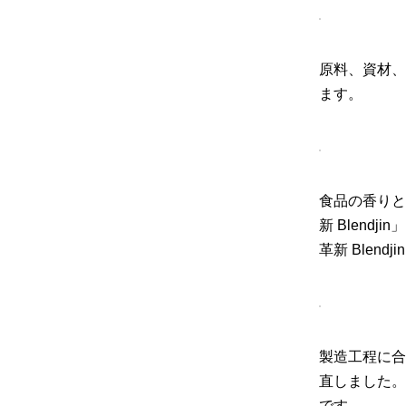
原料、資材、
ます。
食品の香りと
新 Blen
革新 Blen
製造工程に合
直しました。
です。