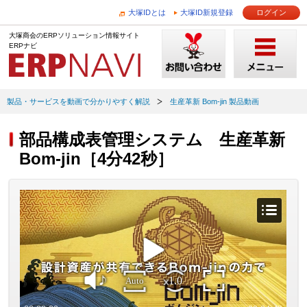
大塚IDとは
大塚ID新規登録
ログイン
大塚商会のERPソリューション情報サイト
ERPナビ
製品・サービスを動画で分かりやすく解説
生産革新 Bom-jin 製品動画
部品構成表管理システム 生産革新
Bom-jin［4分42秒］