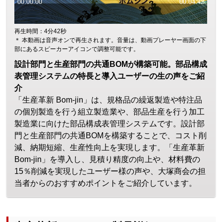
再生時間：4分42秒
＊ 本動画は音声オンで再生されます。音量は、動画プレーヤー画面の下
部にあるスピーカーアイコンで調整可能です。
設計部門と生産部門の共通BOMが構築可能。部品構成
表管理システムの特長と導入ユーザーの生の声をご紹
介
「生産革新 Bom-jin」は、規格品の繰返製造や特注品
の個別製造を行う組立製造業や、部品生産を行う加工
製造業に向けた部品構成表管理システムです。設計部
門と生産部門の共通BOMを構築することで、コスト削
減、納期短縮、生産性向上を実現します。「生産革新
Bom-jin」を導入し、見積り精度の向上や、材料費の
15％削減を実現したユーザー様の声や、大塚商会の担
当者からのおすすめポイントをご紹介しています。