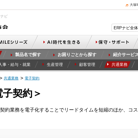
大塚
Pナビ
製品名で探す
お困りごとから探す
紹介サービ
人事・給与・就業
生産管理
顧客管理
共通業務
共通業務
電子契約
電子契約＞
契約業務を電子化することでリードタイムを短縮のほか、コス