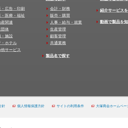
版・広告・印刷
会計・財務
紹介サービスを
護・医療・福祉
販売・購買
動画で製品を知
動産関連
人事・給与・就業
業団体
生産管理
舗・施設
顧客管理
行・ホテル
共通業務
の他サービス
製品名で探す
方針
個人情報保護方針
サイトの利用条件
大塚商会ホームペー