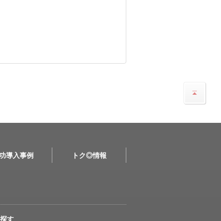
功導入事例
トク◎情報
探す