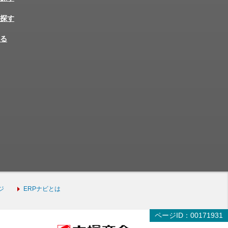
探す
る
ジ
ERPナビとは
ページID：00171931