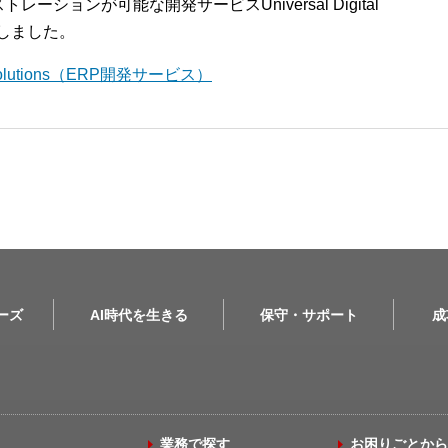
ションが可能な開発サービスUniversal Digital
開始しました。
l Solutions（ERP開発サービス）
リーズ
AI時代を生きる
保守・サポート
成
業務で探す
お困りごとから