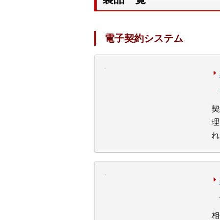
電子契約システム
契
理
れ
相