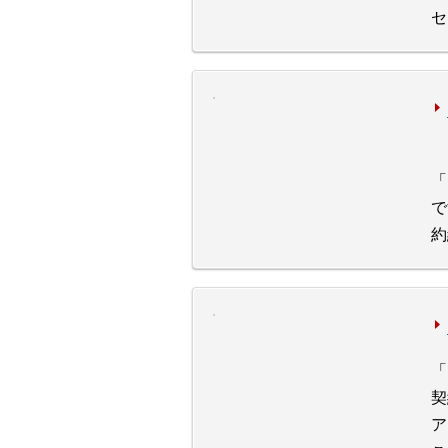
セ
「
で
約
「
契
ア