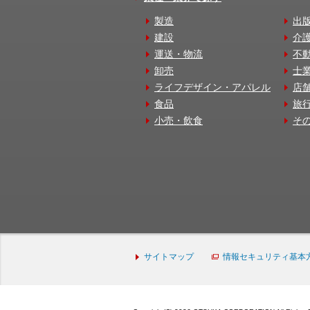
製造
出
建設
介
運送・物流
不
卸売
士
ライフデザイン・アパレル
店
食品
旅
小売・飲食
そ
サイトマップ
情報セキュリティ基本