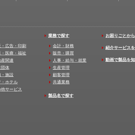
業務で探す
お困りごとから
版・広告・印刷
会計・財務
紹介サービスを
護・医療・福祉
販売・購買
動画で製品を知
動産関連
人事・給与・就業
業団体
生産管理
舗・施設
顧客管理
行・ホテル
共通業務
の他サービス
製品名で探す