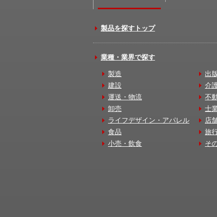
製品を探すトップ
業種・業界で探す
製造
出
建設
介
運送・物流
不
卸売
士
ライフデザイン・アパレル
店
食品
旅
小売・飲食
そ