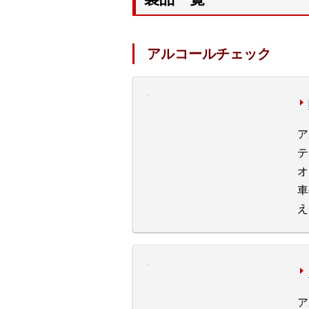
アルコールチェック
ア
テ
オ
車
え
ア