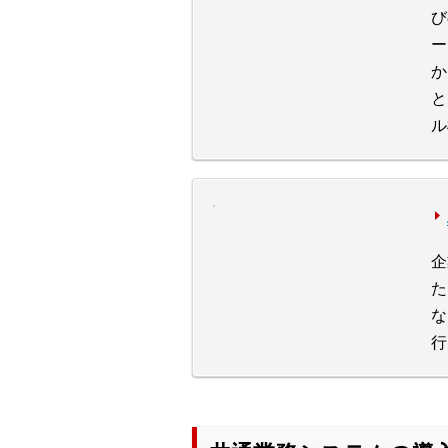
び
ー
か
と
ル
企
た
な
行