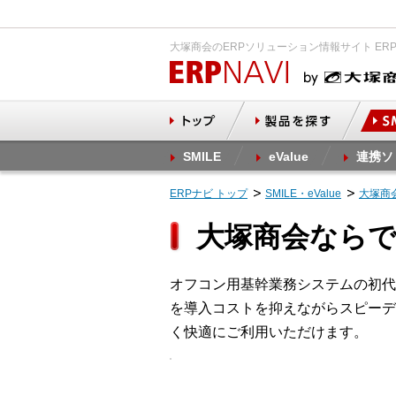
大塚商会のERPソリューション情報サイト ER
SMILE
eValue
連携ソ
ERPナビ トップ
SMILE・eValue
大塚商
大塚商会なら
オフコン用基幹業務システムの初代「
を導入コストを抑えながらスピーデ
く快適にご利用いただけます。