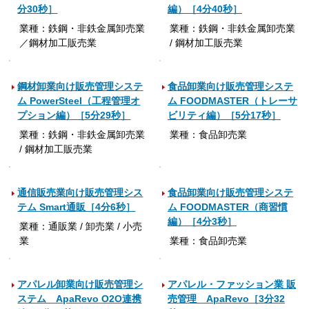
分30秒］
編）［4分40秒］
業種：鉄鋼・非鉄金属卸売業
業種：鉄鋼・非鉄金属卸売業
／鋼材加工販売業
/ 鋼材加工販売業
鋼材卸業向け販売管理システ
食品卸業向け販売管理システ
ム PowerSteel（工程管理オ
ム FOODMASTER（トレーサ
プション編）［5分29秒］
ビリティ編）［5分17秒］
業種：鉄鋼・非鉄金属卸売業
業種：食品卸売業
/ 鋼材加工販売業
通信販売業向け販売管理シス
食品卸業向け販売管理システ
テム Smart通販［4分6秒］
ム FOODMASTER（商習慣
編）［4分3秒］
業種：通販業 / 卸売業 / 小売
業
業種：食品卸売業
アパレル卸業向け販売管理シ
アパレル・ファッション業 販
ステム ApaRevo O2O連携
売管理 ApaRevo［3分32